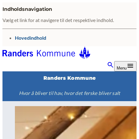
Indholdsnavigation
Vælg et link for at navigere til det respektive indhold.
gå til
Hovedindhold
Menu
Randers Kommune
Hvor å bliver til hav, hvor det ferske bliver salt