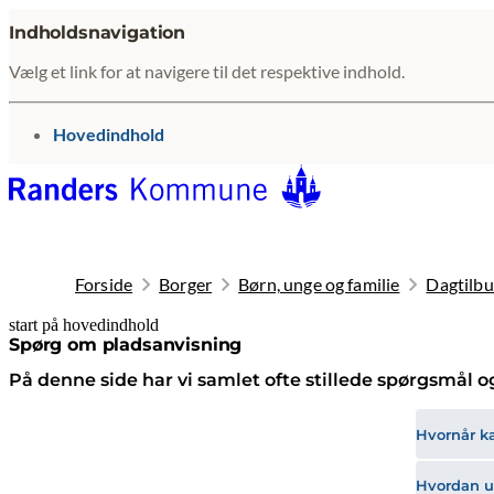
Indholdsnavigation
Vælg et link for at navigere til det respektive indhold.
gå til
Hovedindhold
Forside
Borger
Børn, unge og familie
Dagtilbu
start på hovedindhold
senest opdateret 5. august 2026
Spørg om pladsanvisning
På denne side har vi samlet ofte stillede spørgsmål o
Hvornår ka
Hvordan u