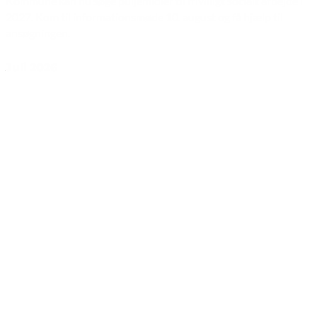
Kommune kan nu søge puljemidler til frivilligt socialt arbejde i
2027. Kom til informationsmøde 10. august og få hjælp til
ansøgningen.
Juli 2026