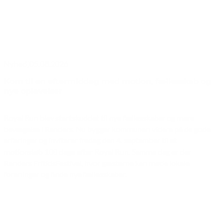
Nyhed
|
05.08.2026
Kom til en eftermiddag med motion, fællesskab og
nye oplevelser
Royal Run blev startskuddet til nye fællesskaber og mere
bevægelse i Randers. Nu bygger kommunen videre på de gode
erfaringer og inviterer fredag den 4. september til et
motionsløb 100 dage efter Royal Run. Samme dag er der
Randers FritidsFestival, hvor gæsterne kan møde lokale
foreninger og finde nye fællesskaber.