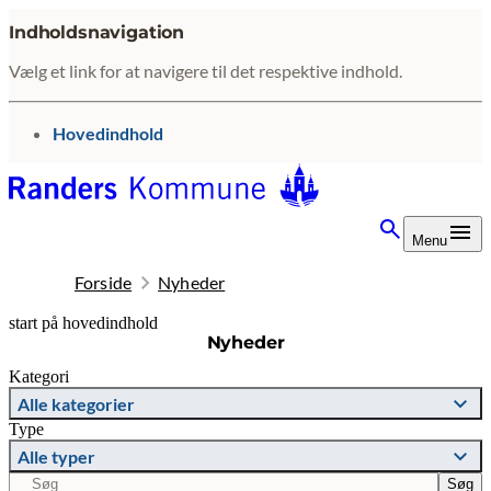
Indholdsnavigation
Vælg et link for at navigere til det respektive indhold.
gå til
Hovedindhold
Menu
Forside
Nyheder
start på hovedindhold
Nyheder
senest opdateret 22. juni 2026
Kategori
Alle kategorier
Type
Alle typer
Søg
Søg