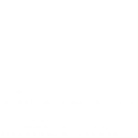
Nyhed
|
31.07.2026
Oplev sjælden solformørkelse i Randers og Udbyhøj
Onsdag den 12. august får man en sjælden mulighed for at
opleve et spektakulært himmelfænomen, når mere end 80
procent af solen dækkes af månen. Randers Naturcenter