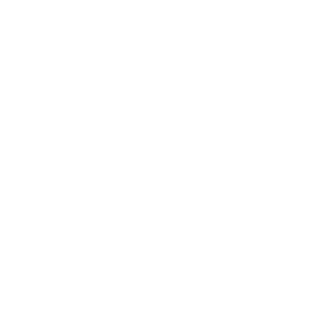
Nyhed
|
03.08.2026
Søger jeres forening puljemidler til frivilligt socialt
arbejde? Kom til informationsmøde 10. august
Frivillige sociale foreninger og organisationer i Randers