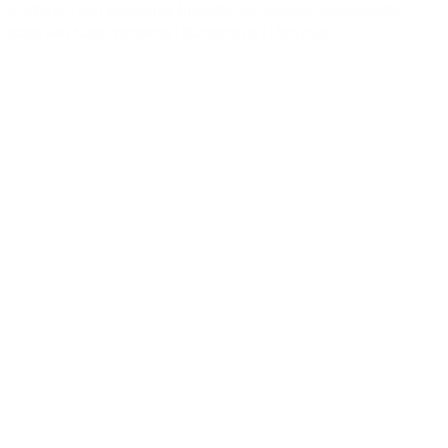
inviterer i den anledning til solformørkelsesarrangementer
både ved Naturcenteret i Randers og i Udbyhøj.