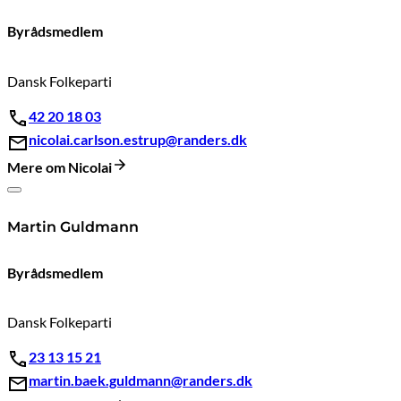
Byrådsmedlem
Dansk Folkeparti
42 20 18 03
nicolai.carlson.estrup@randers.dk
Mere om Nicolai
Martin Guldmann
Byrådsmedlem
Dansk Folkeparti
23 13 15 21
martin.baek.guldmann@randers.dk