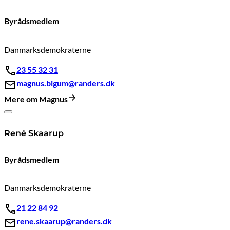
Byrådsmedlem
Danmarksdemokraterne
23 55 32 31
magnus.bigum@randers.dk
Mere om Magnus
René Skaarup
Byrådsmedlem
Danmarksdemokraterne
21 22 84 92
rene.skaarup@randers.dk