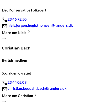
Det Konservative Folkeparti
23 46 72 50
niels.jorgen.hogh.thomsen@randers.dk
Mere om Niels
Christian Bach
Byrådsmedlem
Socialdemokratiet
23 44 02 09
christian.koudahl.bach@randers.dk
Mere om Christian