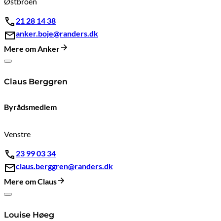
Østbroen
21 28 14 38
anker.boje@randers.dk
Mere om Anker
Claus Berggren
Byrådsmedlem
Venstre
23 99 03 34
claus.berggren@randers.dk
Mere om Claus
Louise Høeg