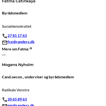
Fatma Cetinkaya
Byrådsmedlem
Socialdemokratiet
27 81 17 63
fce@randers.dk
Mere om Fatma
Mogens Nyholm
Cand.oecon., underviser og byrådsmedlem
Radikale Venstre
20 65 89 63
mn@randers.dk