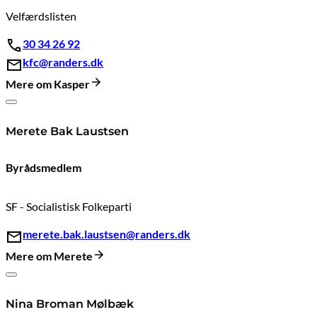
Velfærdslisten
30 34 26 92
kfc@randers.dk
Mere om Kasper
Merete Bak Laustsen
Byrådsmedlem
SF - Socialistisk Folkeparti
merete.bak.laustsen@randers.dk
Mere om Merete
Nina Broman Mølbæk