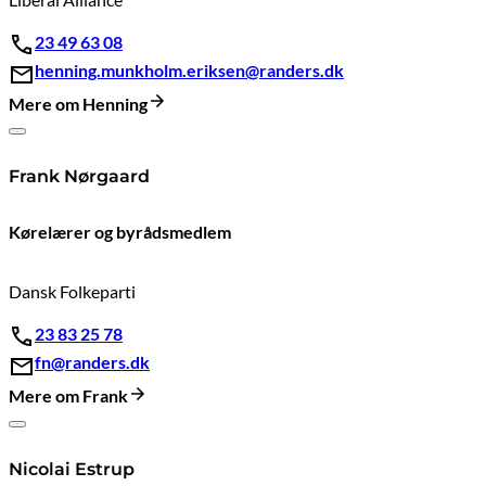
23 49 63 08
henning.munkholm.eriksen@randers.dk
Mere om Henning
Frank Nørgaard
Kørelærer og byrådsmedlem
Dansk Folkeparti
23 83 25 78
fn@randers.dk
Mere om Frank
Nicolai Estrup