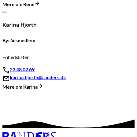
Mere om René
Karina Hjorth
Byrådsmedlem
Enhedslisten
23 48 02 69
karina.hjorth@randers.dk
Mere om Karina