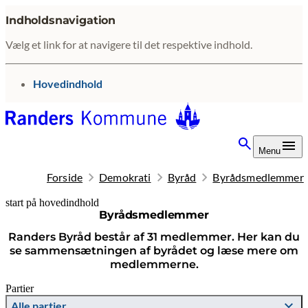
Indholdsnavigation
Vælg et link for at navigere til det respektive indhold.
gå til
Hovedindhold
Menu
Forside
Demokrati
Byråd
Byrådsmedlemmer
start på hovedindhold
Byrådsmedlemmer
senest opdateret 10. februar 2026
Randers Byråd består af 31 medlemmer. Her kan du
se sammensætningen af byrådet og læse mere om
medlemmerne.
Partier
Alle partier