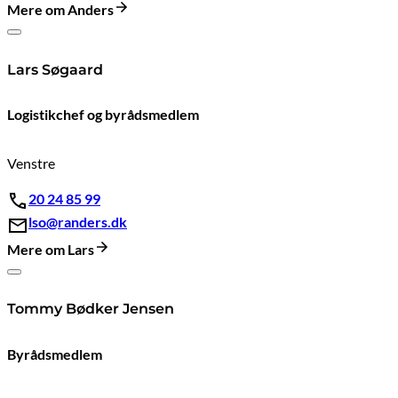
Mere om Anders
Lars Søgaard
Logistikchef og byrådsmedlem
Venstre
20 24 85 99
lso@randers.dk
Mere om Lars
Tommy Bødker Jensen
Byrådsmedlem