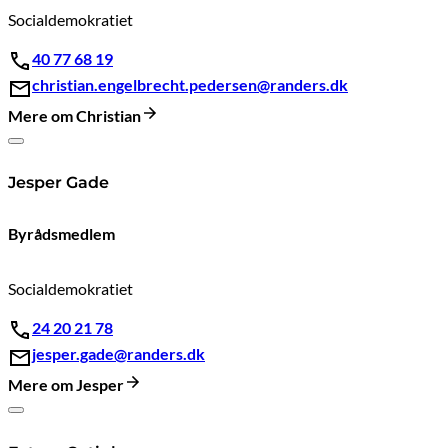
Socialdemokratiet
40 77 68 19
christian.engelbrecht.pedersen@randers.dk
Mere om Christian
Jesper Gade
Byrådsmedlem
Socialdemokratiet
24 20 21 78
jesper.gade@randers.dk
Mere om Jesper