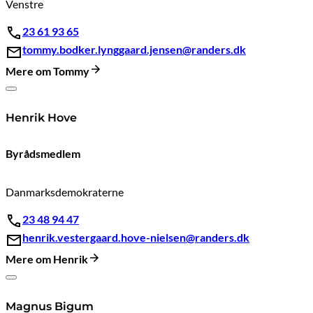
Venstre
23 61 93 65
tommy.bodker.lynggaard.jensen@randers.dk
Mere om Tommy
Henrik Hove
Byrådsmedlem
Danmarksdemokraterne
23 48 94 47
henrik.vestergaard.hove-nielsen@randers.dk
Mere om Henrik
Magnus Bigum