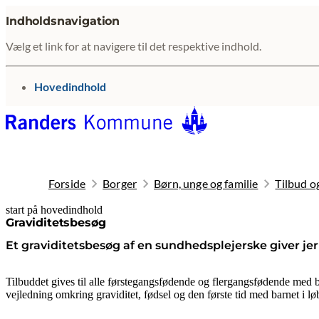
Indholdsnavigation
Vælg et link for at navigere til det respektive indhold.
gå til
Hovedindhold
Forside
Borger
Børn, unge og familie
Tilbud og
start på hovedindhold
senest opdateret 19. januar 2026
Graviditetsbesøg
Et graviditetsbesøg af en sundhedsplejerske giver jer l
Tilbuddet gives til alle førstegangsfødende og flergangsfødende med b
vejledning omkring graviditet, fødsel og den første tid med barnet i l