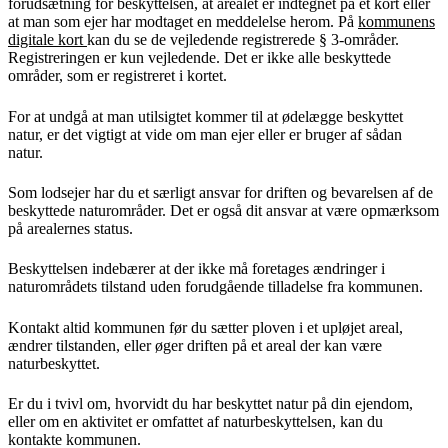
forudsætning for beskyttelsen, at arealet er indtegnet på et kort eller
at man som ejer har modtaget en meddelelse herom. På
kommunens
digitale kort
kan du se de vejledende registrerede § 3-områder.
Registreringen er kun vejledende. Det er ikke alle beskyttede
områder, som er registreret i kortet.
For at undgå at man utilsigtet kommer til at ødelægge beskyttet
natur, er det vigtigt at vide om man ejer eller er bruger af sådan
natur.
Som lodsejer har du et særligt ansvar for driften og bevarelsen af de
beskyttede naturområder. Det er også dit ansvar at være opmærksom
på arealernes status.
Beskyttelsen indebærer at der ikke må foretages ændringer i
naturområdets tilstand uden forudgående tilladelse fra kommunen.
Kontakt altid kommunen før du sætter ploven i et upløjet areal,
ændrer tilstanden, eller øger driften på et areal der kan være
naturbeskyttet.
Er du i tvivl om, hvorvidt du har beskyttet natur på din ejendom,
eller om en aktivitet er omfattet af naturbeskyttelsen, kan du
kontakte kommunen.