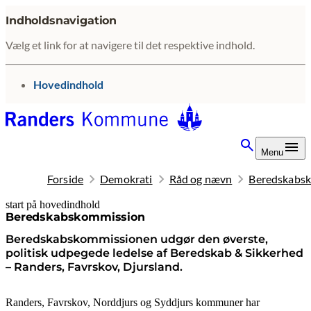
Indholdsnavigation
Vælg et link for at navigere til det respektive indhold.
gå til
Hovedindhold
Menu
Forside
Demokrati
Råd og nævn
Beredskabs
start på hovedindhold
senest opdateret 13. juli 2026
Beredskabskommission
Beredskabskommissionen udgør den øverste,
politisk udpegede ledelse af Beredskab & Sikkerhed
– Randers, Favrskov, Djursland.
Randers, Favrskov, Norddjurs og Syddjurs kommuner har