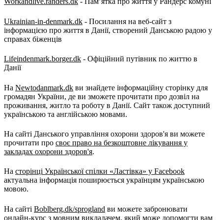
Workandlive.randers.dk
- Пам’ятка про життя у Рандерс комуні
Ukrainian-in-denmark.dk
- Посилання на веб-сайт з
інформацією про життя в Данії, створений Данською радою у
справах біженців
Lifeindenmark.borger.dk
- Офіційний путівник по життю в
Данії
На
Newtodanmark.dk
ви знайдете інформаційну сторінку для
громадян України, де ви зможете прочитати про дозвіл на
проживання, житло та роботу в Данії. Сайт також доступний
українською та англійською мовами.
На сайті Данського управління охорони здоров'я ви можете
прочитати про
своє право на безкоштовне лікування у
закладах охорони здоров'я
.
На
сторінці Української спілки «Ластівка» у Facebook
актуальна інформація поширюється українцям українською
мовою.
На сайті
Boblberg.dk/sprogland
ви можете забронювати
онлайн-курс з мовним викладачем, який може допомогти вам