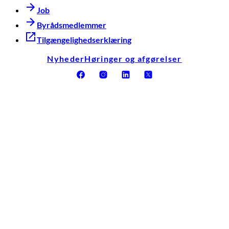
Job
Byrådsmedlemmer
Tilgængelighedserklæring
Nyheder
Høringer og afgørelser