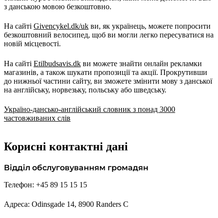
з данською мовою безкоштовно.
На сайті
Givencykel.dk/uk
ви, як українець, можете попросити
безкоштовний велосипед, щоб ви могли легко пересуватися на
новій місцевості.
На сайті
Etilbudsavis.dk
ви можете знайти онлайн рекламки
магазинів, а також шукати пропозиції та акції. Прокрутивши
до нижньої частини сайту, ви зможете змінити мову з данської
на англійську, норвезьку, польську або шведську.
Україно-дансько-англійський словник з понад 3000
частовживаних слів
Корисні контактні дані
Відділ обслуговуванням громадян
Телефон: +45 89 15 15 15
Адреса: Odinsgade 14, 8900 Randers C