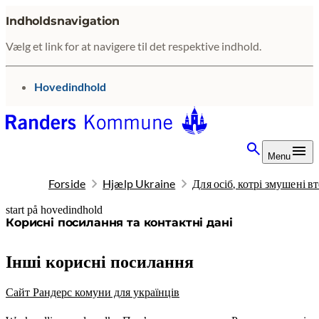
Indholdsnavigation
Vælg et link for at navigere til det respektive indhold.
gå til
Hovedindhold
Menu
Forside
Hjælp Ukraine
Для осіб, котрі змушені в
start på hovedindhold
senest opdateret 13. marts 2026
Корисні посилання та контактні дані
Інші корисні посилання
Сайт Рандерс комуни для українців