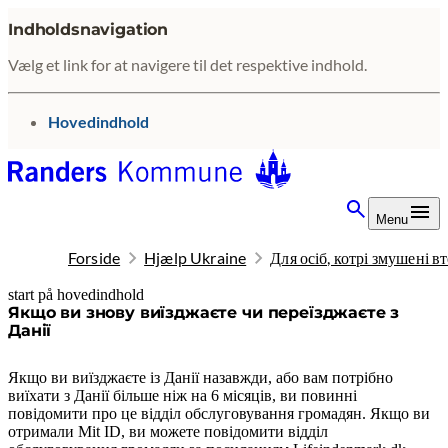
Indholdsnavigation
Vælg et link for at navigere til det respektive indhold.
gå til
Hovedindhold
Menu
Forside
Hjælp Ukraine
Для осіб, котрі змушені в
start på hovedindhold
senest opdateret 19. januar 2026
Якщо ви знову виїзджаєте чи переїзджаєте з
Данії
Якщо ви виїзджаєте із Данії назавжди, або вам потрібно
виїхати з Данії більше ніж на 6 місяців, ви повинні
повідомити про це відділ обслуговування громадян. Якщо ви
отримали Mit ID, ви можете повідомити відділ