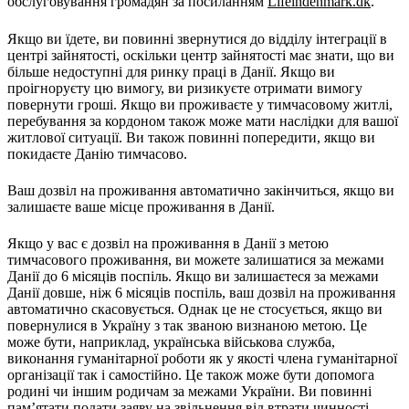
обслуговування громадян за посиланням
Lifeindenmark.dk
.
Якщо ви їдете, ви повинні звернутися до відділу інтеграції в
центрі зайнятості, оскільки центр зайнятості має знати, що ви
більше недоступні для ринку праці в Данії. Якщо ви
проігноруєту цю вимогу, ви ризикуєте отримати вимогу
повернути гроші. Якщо ви проживаєте у тимчасовому житлі,
перебування за кордоном також може мати наслідки для вашої
житлової ситуації. Ви також повинні попередити, якщо ви
покидаєте Данію тимчасово.
Ваш дозвіл на проживання автоматично закінчиться, якщо ви
залишаєте ваше місце проживання в Данії.
Якщо у вас є дозвіл на проживання в Данії з метою
тимчасового проживання, ви можете залишатися за межами
Данії до 6 місяців поспіль. Якщо ви залишаєтеся за межами
Данії довше, ніж 6 місяців поспіль, ваш дозвіл на проживання
автоматично скасовується. Однак це не стосується, якщо ви
повернулися в Україну з так званою визнаною метою. Це
може бути, наприклад, українська військова служба,
виконання гуманітарної роботи як у якості члена гуманітарної
організації так і самостійно. Це також може бути допомога
родині чи іншим родичам за межами України. Ви повинні
пам’ятати подати заяву на звільнення від втрати чинності