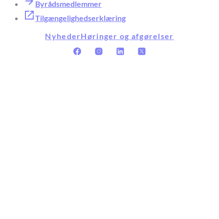
Byrådsmedlemmer
Tilgængelighedserklæring
Nyheder
Høringer og afgørelser