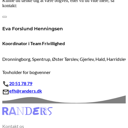
Kunne du tænke dig at være bogven, eller vil du vide mere, så
kontakt:
Eva Forslund Henningsen
Koordinator i Team Frivillighed
Dronningborg, Spentrup, Øster Tørslev, Gjerlev, Hald, Harridsle
Tovholder for bogvenner
20 51 78 79
efh@randers.dk
Kontakt os