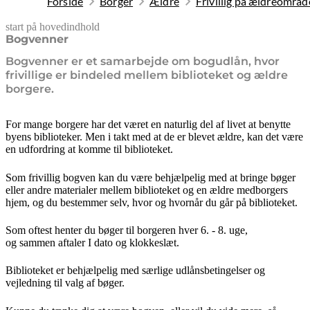
Forside
Borger
Ældre
Frivillig på ældreområd
start på hovedindhold
senest opdateret 10. februar 2026
Bogvenner
Bogvenner er et samarbejde om bogudlån, hvor
frivillige er bindeled mellem biblioteket og ældre
borgere.
For mange borgere har det været en naturlig del af livet at benytte
byens biblioteker. Men i takt med at de er blevet ældre, kan det være
en udfordring at komme til biblioteket.
Som frivillig bogven kan du være behjælpelig med at bringe bøger
eller andre materialer mellem biblioteket og en ældre medborgers
hjem, og du bestemmer selv, hvor og hvornår du går på biblioteket.
Som oftest henter du bøger til borgeren hver 6. - 8. uge,
og sammen aftaler I dato og klokkeslæt.
Biblioteket er behjælpelig med særlige udlånsbetingelser og
vejledning til valg af bøger.