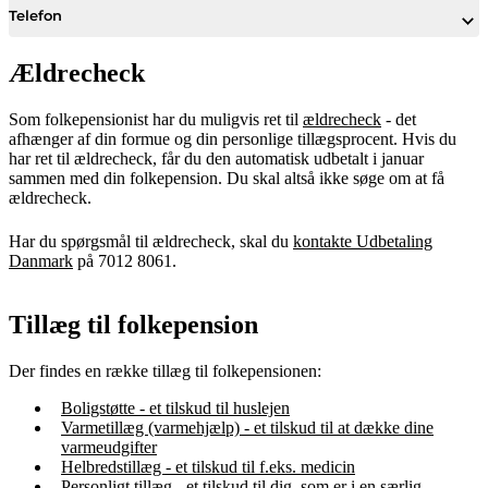
Telefon
Ældrecheck
Som folkepensionist har du muligvis ret til
ældrecheck
- det
afhænger af din formue og din personlige tillægsprocent. Hvis du
har ret til ældrecheck, får du den automatisk udbetalt i januar
sammen med din folkepension. Du skal altså ikke søge om at få
ældrecheck.
Har du spørgsmål til ældrecheck, skal du
kontakte Udbetaling
Danmark
på 7012 8061.
Tillæg til folkepension
Der findes en række tillæg til folkepensionen:
Boligstøtte - et tilskud til huslejen
Varmetillæg (varmehjælp) - et tilskud til at dække dine
varmeudgifter
Helbredstillæg - et tilskud til f.eks. medicin
Personligt tillæg - et tilskud til dig, som er i en særlig