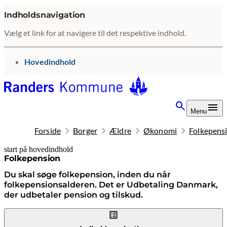
Indholdsnavigation
Vælg et link for at navigere til det respektive indhold.
gå til
Hovedindhold
Menu
Forside
Borger
Ældre
Økonomi
Folkepens
start på hovedindhold
senest opdateret 20. januar 2026
Folkepension
Du skal søge folkepension, inden du når
folkepensionsalderen. Det er Udbetaling Danmark,
der udbetaler pension og tilskud.