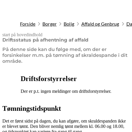
Forside
Borger
Bolig
Affald og Genbrug
Da
start på hovedindhold
senest opdateret 22. juli 2026
Driftsstatus på afhentning af affald
På denne side kan du følge med, om der er
forsinkelser m.m. på tømning af skraldespande i dit
område.
Driftsforstyrrelser
Der er p.t. ingen meldinger om driftsforstyrrelser.
Tømningstidspunkt
Det er først sidst på dagen, du kan afgøre, om skraldespanden ikke
er blevet tømt. Den bliver nemlig tømt mellem kl. 06.00 og 18.00,
og tidspunktet kan variere fra gang til gang.