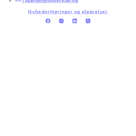
Tilgængelighedserklæring
Nyheder
Høringer og afgørelser