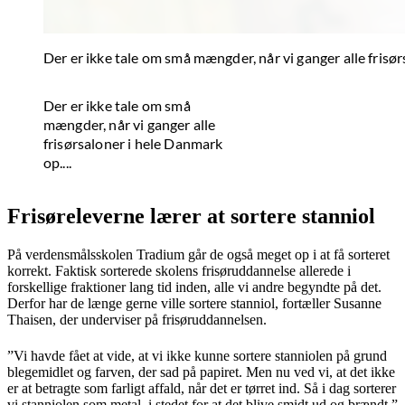
Der er ikke tale om små mængder, når vi ganger alle frisør
Der er ikke tale om små
mængder, når vi ganger alle
frisørsaloner i hele Danmark
op....
Frisøreleverne lærer at sortere stanniol
På verdensmålsskolen Tradium går de også meget op i at få sorteret
korrekt. Faktisk sorterede skolens frisøruddannelse allerede i
forskellige fraktioner lang tid inden, alle vi andre begyndte på det.
Derfor har de længe gerne ville sortere stanniol, fortæller Susanne
Thaisen, der underviser på frisøruddannelsen.
”Vi havde fået at vide, at vi ikke kunne sortere stanniolen på grund
blegemidlet og farven, der sad på papiret. Men nu ved vi, at det ikke
er at betragte som farligt affald, når det er tørret ind. Så i dag sorterer
vi stanniolen som metal, i stedet for at det blive smidt ud og brændt.”