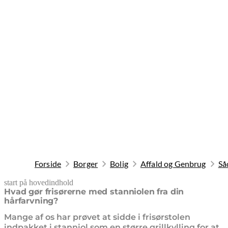
Forside
Borger
Bolig
Affald og Genbrug
Så
start på hovedindhold
senest opdateret 7. april 2026
Hvad gør frisørerne med stanniolen fra din
hårfarvning?
Mange af os har prøvet at sidde i frisørstolen
indpakket i stanniol som en større grillkylling for at