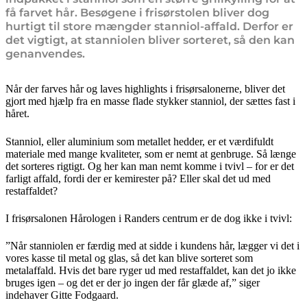
få farvet hår. Besøgene i frisørstolen bliver dog
hurtigt til store mængder stanniol-affald. Derfor er
det vigtigt, at stanniolen bliver sorteret, så den kan
genanvendes.
Når der farves hår og laves highlights i frisørsalonerne, bliver det
gjort med hjælp fra en masse flade stykker stanniol, der sættes fast i
håret.
Stanniol, eller aluminium som metallet hedder, er et værdifuldt
materiale med mange kvaliteter, som er nemt at genbruge. Så længe
det sorteres rigtigt. Og her kan man nemt komme i tvivl – for er det
farligt affald, fordi der er kemirester på? Eller skal det ud med
restaffaldet?
I frisørsalonen Hårologen i Randers centrum er de dog ikke i tvivl:
”Når stanniolen er færdig med at sidde i kundens hår, lægger vi det i
vores kasse til metal og glas, så det kan blive sorteret som
metalaffald. Hvis det bare ryger ud med restaffaldet, kan det jo ikke
bruges igen – og det er der jo ingen der får glæde af,” siger
indehaver Gitte Fodgaard.