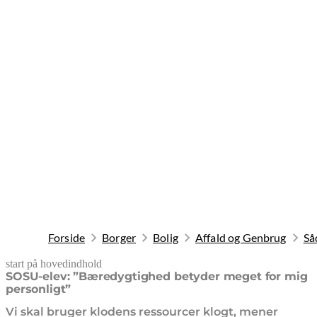
Forside
Borger
Bolig
Affald og Genbrug
Så
start på hovedindhold
senest opdateret 10. februar 2026
SOSU-elev: ”Bæredygtighed betyder meget for mig
personligt”
Vi skal bruger klodens ressourcer klogt, mener