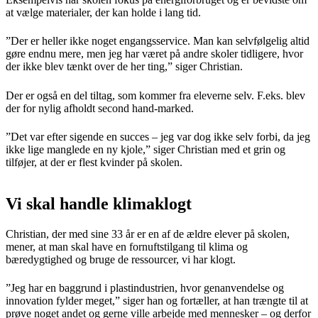
at vælge materialer, der kan holde i lang tid.
”Der er heller ikke noget engangsservice. Man kan selvfølgelig altid
gøre endnu mere, men jeg har været på andre skoler tidligere, hvor
der ikke blev tænkt over de her ting,” siger Christian.
Der er også en del tiltag, som kommer fra eleverne selv. F.eks. blev
der for nylig afholdt second hand-marked.
”Det var efter sigende en succes – jeg var dog ikke selv forbi, da jeg
ikke lige manglede en ny kjole,” siger Christian med et grin og
tilføjer, at der er flest kvinder på skolen.
Vi skal handle klimaklogt
Christian, der med sine 33 år er en af de ældre elever på skolen,
mener, at man skal have en fornuftstilgang til klima og
bæredygtighed og bruge de ressourcer, vi har klogt.
”Jeg har en baggrund i plastindustrien, hvor genanvendelse og
innovation fylder meget,” siger han og fortæller, at han trængte til at
prøve noget andet og gerne ville arbejde med mennesker – og derfor