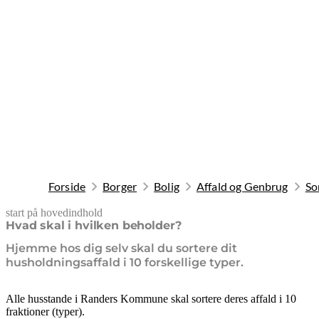
Forside
Borger
Bolig
Affald og Genbrug
So
start på hovedindhold
senest opdateret 10. februar 2026
Hvad skal i hvilken beholder?
Hjemme hos dig selv skal du sortere dit
husholdningsaffald i 10 forskellige typer.
Alle husstande i Randers Kommune skal sortere deres affald i 10
fraktioner (typer).