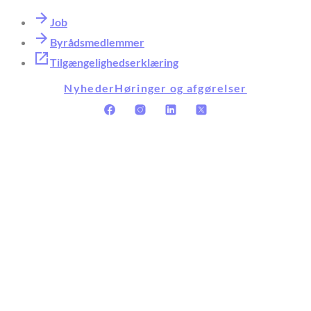
Job
Byrådsmedlemmer
Tilgængelighedserklæring
Nyheder
Høringer og afgørelser