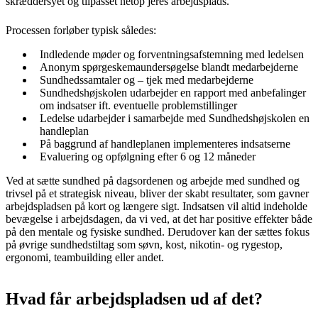
skræddersyet og tilpasset netop jeres arbejdsplads.
Processen forløber typisk således:
Indledende møder og forventningsafstemning med ledelsen
Anonym spørgeskemaundersøgelse blandt medarbejderne
Sundhedssamtaler og – tjek med medarbejderne
Sundhedshøjskolen udarbejder en rapport med anbefalinger
om indsatser ift. eventuelle problemstillinger
Ledelse udarbejder i samarbejde med Sundhedshøjskolen en
handleplan
På baggrund af handleplanen implementeres indsatserne
Evaluering og opfølgning efter 6 og 12 måneder
Ved at sætte sundhed på dagsordenen og arbejde med sundhed og
trivsel på et strategisk niveau, bliver der skabt resultater, som gavner
arbejdspladsen på kort og længere sigt. Indsatsen vil altid indeholde
bevægelse i arbejdsdagen, da vi ved, at det har positive effekter både
på den mentale og fysiske sundhed. Derudover kan der sættes fokus
på øvrige sundhedstiltag som søvn, kost, nikotin- og rygestop,
ergonomi, teambuilding eller andet.
Hvad får arbejdspladsen ud af det?