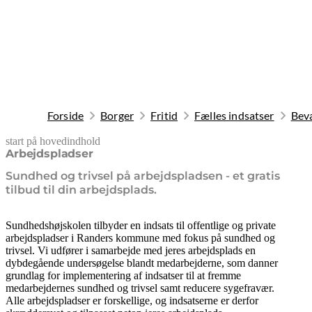
Forside
Borger
Fritid
Fælles indsatser
Bev
start på hovedindhold
senest opdateret 10. februar 2026
Arbejdspladser
Sundhed og trivsel på arbejdspladsen - et gratis
tilbud til din arbejdsplads.
Sundhedshøjskolen tilbyder en indsats til offentlige og private
arbejdspladser i Randers kommune med fokus på sundhed og
trivsel. Vi udfører i samarbejde med jeres arbejdsplads en
dybdegående undersøgelse blandt medarbejderne, som danner
grundlag for implementering af indsatser til at fremme
medarbejdernes sundhed og trivsel samt reducere sygefravær.
Alle arbejdspladser er forskellige, og indsatserne er derfor