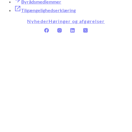
Byrådsmedlemmer
Tilgængelighedserklæring
Nyheder
Høringer og afgørelser