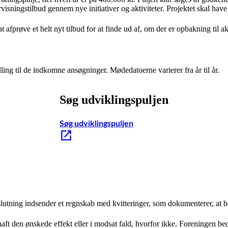
rvisningstilbud gennem nye initiativer og aktiviteter. Projektet skal have
t afprøve et helt nyt tilbud for at finde ud af, om der er opbakning til ak
ling til de indkomne ansøgninger. Mødedatoerne varierer fra år til år.
Søg udviklingspuljen
Søg udviklingspuljen
fslutning indsender et regnskab med kvitteringer, som dokumenterer, at be
 haft den ønskede effekt eller i modsat fald, hvorfor ikke. Foreningen be