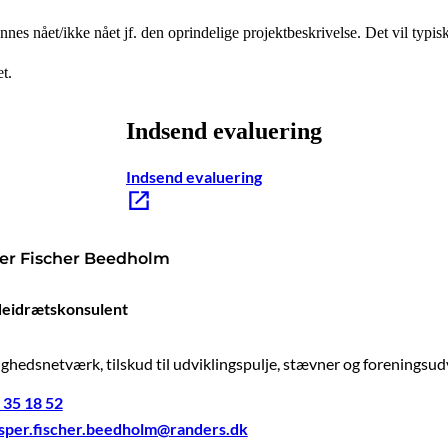
es nået/ikke nået jf. den oprindelige projektbeskrivelse. Det vil typisk 
et.
Indsend evaluering
Indsend evaluering
er Fischer Beedholm
eidrætskonsulent
lighedsnetværk, tilskud til udviklingspulje, stævner og foreningsud
 35 18 52
sper.fischer.beedholm@randers.dk