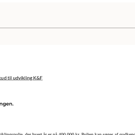
kud til udvikling K&F
ingen.
ngspulje, der hvert år er på 400.000 kr. Puljen kan søges af godkendte