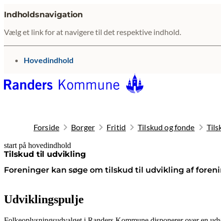
Indholdsnavigation
Vælg et link for at navigere til det respektive indhold.
gå til
Hovedindhold
Forside
Borger
Fritid
Tilskud og fonde
Tils
start på hovedindhold
senest opdateret 8. juli 2026
Tilskud til udvikling
Foreninger kan søge om tilskud til udvikling af foren
Udviklingspulje
Folkeoplysningsudvalget i Randers Kommune disponerer over en udvikli