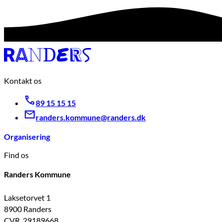
Kontakt os
89 15 15 15
randers.kommune@randers.dk
Organisering
Find os
Randers Kommune
Laksetorvet 1
8900 Randers
CVR. 29189668