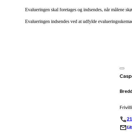
Evalueringen skal foretages og indsendes, når målene skønn
Evalueringen indsendes ved at udfylde evalueringsskema
Casp
Bredd
Frivil
21
ca