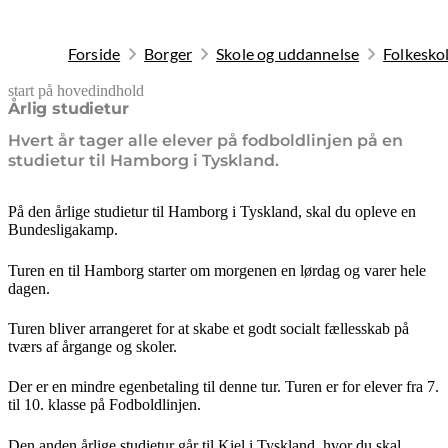
Forside
Borger
Skole og uddannelse
Folkesko
start på hovedindhold
senest opdateret 19. januar 2026
Årlig studietur
Hvert år tager alle elever på fodboldlinjen på en
studietur til Hamborg i Tyskland.
På den årlige studietur til Hamborg i Tyskland, skal du opleve en
Bundesligakamp.
Turen en til Hamborg starter om morgenen en lørdag og varer hele
dagen.
Turen bliver arrangeret for at skabe et godt socialt fællesskab på
tværs af årgange og skoler.
Der er en mindre egenbetaling til denne tur. Turen er for elever fra 7.
til 10. klasse på Fodboldlinjen.
Den anden årlige studietur går til Kiel i Tyskland, hvor du skal