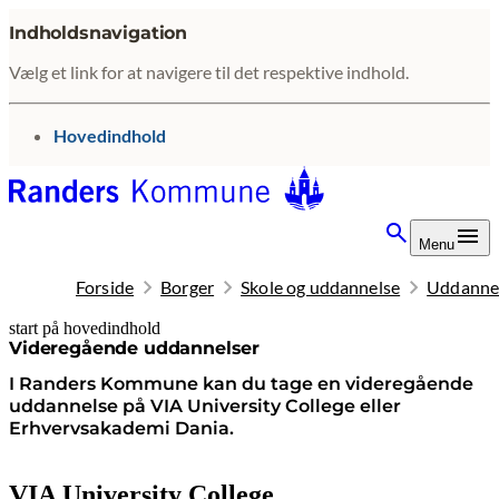
Indholdsnavigation
Vælg et link for at navigere til det respektive indhold.
gå til
Hovedindhold
Menu
Forside
Borger
Skole og uddannelse
Uddanne
start på hovedindhold
senest opdateret 26. januar 2026
Videregående uddannelser
I Randers Kommune kan du tage en videregående
uddannelse på VIA University College eller
Erhvervsakademi Dania.
VIA University College