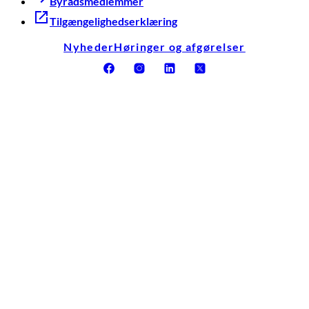
Byrådsmedlemmer
Tilgængelighedserklæring
Nyheder
Høringer og afgørelser