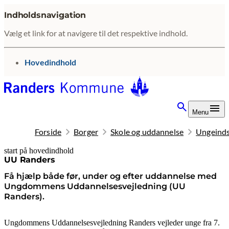
Indholdsnavigation
Vælg et link for at navigere til det respektive indhold.
gå til
Hovedindhold
Menu
Forside
Borger
Skole og uddannelse
Ungeinds
start på hovedindhold
senest opdateret 24. juni 2026
UU Randers
Få hjælp både før, under og efter uddannelse med
Ungdommens Uddannelsesvejledning (UU
Randers).
Ungdommens Uddannelsesvejledning Randers vejleder unge fra 7.