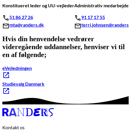
Konstitueret leder og UU-vejleder
Administrativ medarbejder
51 86 27 26
91 17 17 55
mta@randers.dk
terri.johnsen@randers.
Hvis din henvendelse vedrører
videregående uddannelser, henviser vi til
en af følgende;
eVejledningen
Studievalg Danmark
Kontakt os