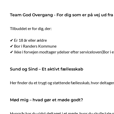
Team God Overgang - For dig som er på vej ud fra
Tilbuddet er for dig, der:
✔ Er 18 år eller ældre
✔ Bor i Randers Kommune
✔ Ikke i forvejen modtager ydelser efter serviceloven(Bor i e
Sund og Sind – Et aktivt fællesskab
Her finder du et trygt og støttende fællesskab, hvor deltager
Mød mig – hvad gør et møde godt?
Hvornår har du sidst deltaget i et møde, hvor du skulle tal