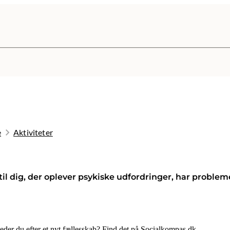
e
Aktiviteter
 til dig, der oplever psykiske udfordringer, har probl
leder du efter et nyt fællesskab? Find det på Socialkompas.dk.