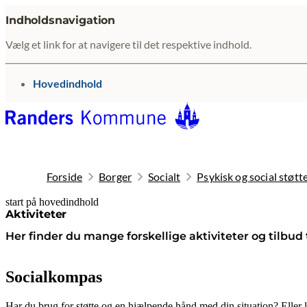
Indholdsnavigation
Vælg et link for at navigere til det respektive indhold.
gå til
Hovedindhold
Forside
Borger
Socialt
Psykisk og social støtt
start på hovedindhold
senest opdateret 21. april 2026
Aktiviteter
Her finder du mange forskellige aktiviteter og tilbud
Socialkompas
Har du brug for støtte og en hjælpende hånd med din situation? Eller 