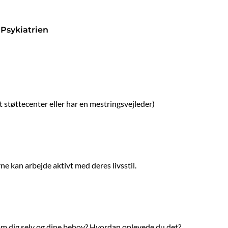
 Psykiatrien
t støttecenter eller har en mestringsvejleder)
ne kan arbejde aktivt med deres livsstil.
e om dig selv og dine behov? Hvordan oplevede du det?