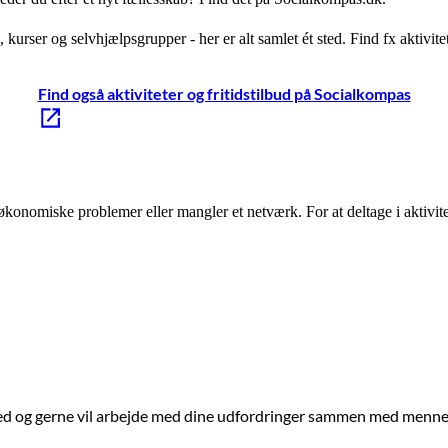
ud, kurser og selvhjælpsgrupper - her er alt samlet ét sted. Find fx akti
Find også aktiviteter og fritidstilbud på Socialkompas
 økonomiske problemer eller mangler et netværk. For at deltage i aktivi
hed og gerne vil arbejde med dine udfordringer sammen med mennesker