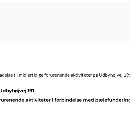
ladelse til midlertidige forurenende aktiviteter på Udbyhøjvej 19
 Udbyhøjvej 191
orurenende aktiviteter i forbindelse med pælefunderi