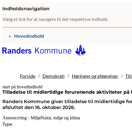
Indholdsnavigation
Vælg et link for at navigere til det respektive indhold.
gå til
Hovedindhold
Forside
Demokrati
Høringer og afgørelser
Til
start på hovedindhold
senest opdateret 1. juli 2026
Tilladelse til midlertidige forurenende aktiviteter på
Randers Kommune giver tilladelse til midlertidige f
afsluttet den 16. oktober 2026.
Annoncering - Miljø
Natur, miljø og klima
Type