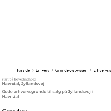
Forside
Erhverv
Grunde og byggeri
Erhvervsgr
start på hovedindhold
senest opdateret 8. april 2026
Havndal, Jyllandsvej
Gode erhvervsgrunde til salg på Jyllandsvej i
Havndal