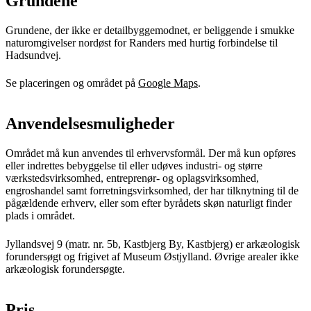
Grundene
Grundene, der ikke er detailbyggemodnet, er beliggende i smukke
naturomgivelser nordøst for Randers med hurtig forbindelse til
Hadsundvej.
Se placeringen og området på
Google Maps
.
Anvendelsesmuligheder
Området må kun anvendes til erhvervsformål. Der må kun opføres
eller indrettes bebyggelse til eller udøves industri- og større
værkstedsvirksomhed, entreprenør- og oplagsvirksomhed,
engroshandel samt forretningsvirksomhed, der har tilknytning til de
pågældende erhverv, eller som efter byrådets skøn naturligt finder
plads i området.
Jyllandsvej 9 (matr. nr. 5b, Kastbjerg By, Kastbjerg) er arkæologisk
forundersøgt og frigivet af Museum Østjylland. Øvrige arealer ikke
arkæologisk forundersøgte.
Pris