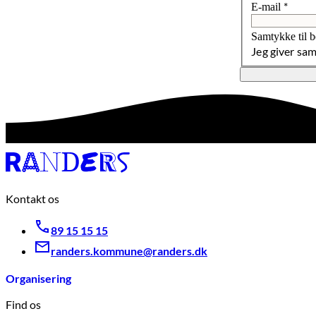
*
E-mail
Samtykke til 
Jeg giver sa
Kontakt os
89 15 15 15
randers.kommune@randers.dk
Organisering
Find os