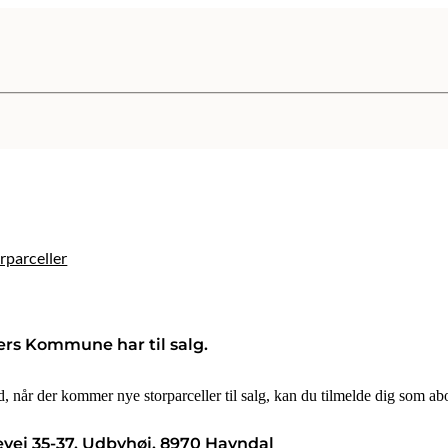
orparceller
ders Kommune har til salg.
, når der kommer nye storparceller til salg, kan du tilmelde dig som ab
vej 35-37, Udbyhøj, 8970 Havndal