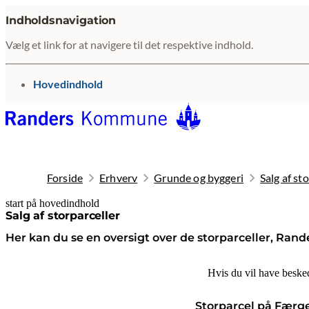
Indholdsnavigation
Vælg et link for at navigere til det respektive indhold.
gå til
Hovedindhold
Forside
Erhverv
Grunde og byggeri
Salg af st
start på hovedindhold
senest opdateret 10. februar 2026
Salg af storparceller
Her kan du se en oversigt over de storparceller, Ran
Hvis du vil have besked
Storparcel på Færge