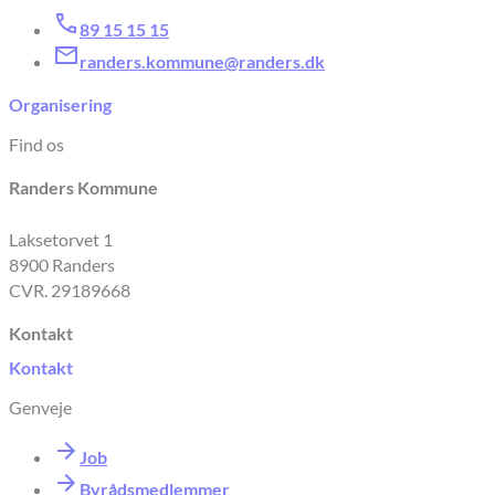
89 15 15 15
randers.kommune@randers.dk
Organisering
Find os
Randers Kommune
Laksetorvet 1
8900 Randers
CVR. 29189668
Kontakt
Kontakt
Genveje
Job
Byrådsmedlemmer