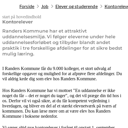
Forside
Job
Elever og studerende
Kontorelev
start på hovedindhold
senest opdateret 20. februar 2026
Kontorelever
Randers Kommune har et attraktivt
uddannelsesmiljø. Vi følger eleverne under hele
uddannelsesforløbet og tilbyder blandt andet
praktik i tre forskellige afdelinger for at sikre bedst
mulig læring.
I Randers Kommune får du 9.000 kolleger, et stort udvalg af
forskellige opgaver og mulighed for at afprøve flere afdelinger. Du
vil aldrig kede dig som elev hos Randers Kommune.
Hos Randers Kommune har vi mottoet "En uddannelse er ikke
noget du får – det er noget du tager", og det vil præge din tid hos i
os. Derfor vil vi også sikre, at du får kompetent vejledning i
hverdagen, og bliver en del af et stærkt elevnetværk på tværs af
kommunen. Du kan læse mere om at være elev hos Randers
Kommune i boksene nedenfor.
Vi søger altid nye kontorelever i foråret til opstart 1. september.