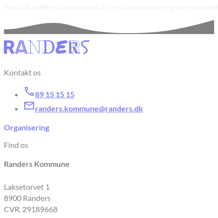
Royal Run blev startskuddet til nye fællesskaber og mere bevæge
Kontakt os
89 15 15 15
randers.kommune@randers.dk
Organisering
Find os
Randers Kommune
Laksetorvet 1
8900 Randers
CVR. 29189668