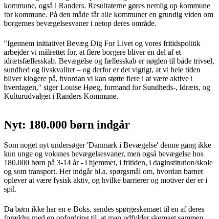
kommune, også i Randers. Resultaterne gøres nemlig op kommune
for kommune. På den måde får alle kommuner en grundig viden om
borgernes bevægelsesvaner i netop deres område.
"Igennem initiativet Bevæg Dig For Livet og vores fritidspolitik
arbejder vi målrettet for, at flere borgere bliver en del af et
idrætsfællesskab. Bevægelse og fællesskab er nøglen til både trivsel,
sundhed og livskvalitet – og derfor er det vigtigt, at vi hele tiden
bliver klogere på, hvordan vi kan støtte flere i at være aktive i
hverdagen," siger Louise Høeg, formand for Sundheds-, Idræts, og
Kulturudvalget i Randers Kommune.
Nyt: 180.000 børn indgår
Som noget nyt undersøger 'Danmark i Bevægelse' denne gang ikke
kun unge og voksnes bevægelsesvaner, men også bevægelse hos
180.000 børn på 3-14 år - i hjemmet, i fritiden, i daginstitution/skole
og som transport. Her indgår bl.a. spørgsmål om, hvordan barnet
oplever at være fysisk aktiv, og hvilke barrierer og motiver der er i
spil.
Da børn ikke har en e-Boks, sendes spørgeskemaet til en af deres
forældre med en opfordring til, at man udfylder skemaet sammen