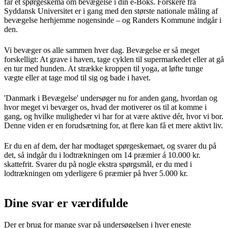
får et spørgeskema om bevægelse i din e-Boks. Forskere fra
Syddansk Universitet er i gang med den største nationale måling af
bevægelse herhjemme nogensinde – og Randers Kommune indgår i
den.
Vi bevæger os alle sammen hver dag. Bevægelse er så meget
forskelligt: At grave i haven, tage cyklen til supermarkedet eller at gå
en tur med hunden. At strække kroppen til yoga, at løfte tunge
vægte eller at tage mod til sig og bade i havet.
'Danmark i Bevægelse' undersøger nu for anden gang, hvordan og
hvor meget vi bevæger os, hvad der motiverer os til at komme i
gang, og hvilke muligheder vi har for at være aktive dér, hvor vi bor.
Denne viden er en forudsætning for, at flere kan få et mere aktivt liv.
Er du en af dem, der har modtaget spørgeskemaet, og svarer du på
det, så indgår du i lodtrækningen om 14 præmier á 10.000 kr.
skattefrit. Svarer du på nogle ekstra spørgsmål, er du med i
lodtrækningen om yderligere 6 præmier på hver 5.000 kr.
Dine svar er værdifulde
Der er brug for mange svar på undersøgelsen i hver eneste