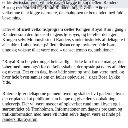
Foto
er blevet restaureret, vil hele dagen lægge til kaj mellem Randers
Lystbådehavn/Randers Kommune
Bro og cykelbroen lige foran Randers-bogstaverne. Alle er
velkomne til at kigge nærmere, da chaluppen er bemandet med fuld
besætning
Efter et officielt velkomstprogram sætter Kongen Royal Run i gang i
Randers som den første af dagens løbsbyer, og herefter deltager
Kongen selv. Motionsfesten i Randers samler tusindvis af deltagere i
alle aldre. Løbet byder på flere distancer og inviterer både børn,
unge og voksne til at være med – uanset tempo og ambitioner.
"Royal Run betyder noget helt særligt – ikke kun for de mange, der
løber med, men også for de fællesskaber, der opstår på tværs af alder
og niveau. Det er en dag, hvor både store og små kan være med, og
hvor hele byen samles om en fælles oplevelse," siger Rosa Lykke
Yde.
Ruterne fører deltagerne gennem byen og skaber liv i gaderne, hvor
der er plads til at publikum kan heppe og give deres opbakning
undervejs. Der vil være masser af oplevelser rundt om i byen og i
startområdet på Tronholmen. Informationer om dagens program og
trafikinformation med mere vil inden selve dagen være at finde på
randers.dk/royalrun
.