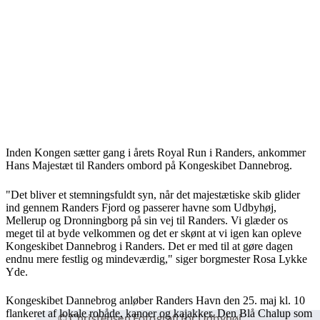
Inden Kongen sætter gang i årets Royal Run i Randers, ankommer
Hans Majestæt til Randers ombord på Kongeskibet Dannebrog.
"Det bliver et stemningsfuldt syn, når det majestætiske skib glider
ind gennem Randers Fjord og passerer havne som Udbyhøj,
Mellerup og Dronningborg på sin vej til Randers. Vi glæder os
meget til at byde velkommen og det er skønt at vi igen kan opleve
Kongeskibet Dannebrog i Randers. Det er med til at gøre dagen
endnu mere festlig og mindeværdig," siger borgmester Rosa Lykke
Yde.
Kongeskibet Dannebrog anløber Randers Havn den 25. maj kl. 10
flankeret af lokale robåde, kanoer og kajakker. Den Blå Chalup som
© Christensen Fotografi for Udbyhøj