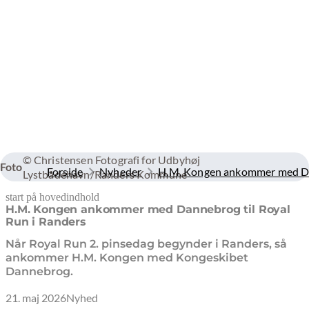
© Christensen Fotografi for Udbyhøj
Foto
Forside
Nyheder
H.M. Kongen ankommer med Dan
Lystbådehavn/Randers Kommune
start på hovedindhold
senest opdateret 21. maj 2026
H.M. Kongen ankommer med Dannebrog til Royal
Run i Randers
Når Royal Run 2. pinsedag begynder i Randers, så
ankommer H.M. Kongen med Kongeskibet
Dannebrog.
21. maj 2026
Nyhed