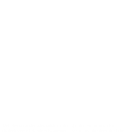
Det blev en anderledes sidste skoledag inden vinterferien for
skoleeleverne i Randers Kommune – vel og mærke dem, der ikke