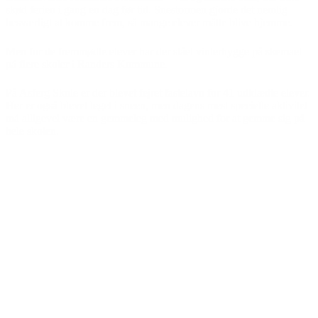
skød ferien i gang en dag før tid. Snestormen gjorde det nemlig
besværligt at komme frem, så mange elever måtte blive hjemme.
Men for de fremmødte elever har der stået vinterhygge på skemaet
på flere skoler i Randers Kommune.
På Asferg Skole er der blevet fejret fastelavn for 41 udklædte elever.
Her er også blevet leget i sneen, men dagens mest specielle aktivitet
må alligevel være en gemmeleg med mulighed for at gemme sig på
hele skolen.