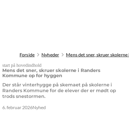
Forside
Nyheder
Mens det sner, skruer skolern
start på hovedindhold
senest opdateret 9. februar 2026
Mens det sner, skruer skolerne i Randers
Kommune op for hyggen
Der står vinterhygge på skemaet på skolerne i
Randers Kommune for de elever der er mødt op
trods snestormen.
6. februar 2026
Nyhed