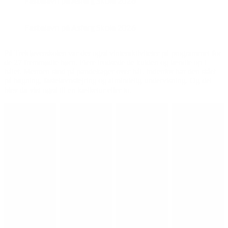
Fastelavn på Asferg Skole 2026
Fastelavn på Asferg Skole 2026
På Trekløverskolen var der også vinteraktiviteter på programmet for
de 27 fremmødte børn. Flere trodsede de kulden og tændte op i
bålet. Menuen stod på pandekager over bål. Indenfor har den stået
på bagning, fastelavnsfejring og almindelig undervisning. Og det
blev da vist også til en kælketur eller to.