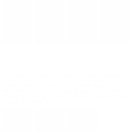
Også på Bjerregrav Skole er der fundet tid til hygge. Her skulle de
egentlig have holdt fastelavnsfest, men med kun halvdelen af
eleverne til stede, valgte man at sadle om. I stedet bagte 6. klasserne
boller, 5. lavede kahoot quiz og resten af skolens børn har hygget i
fællesskab med læsning, krea, spil og leg, inden hele skolen sluttede
dagen af med at spise boller.