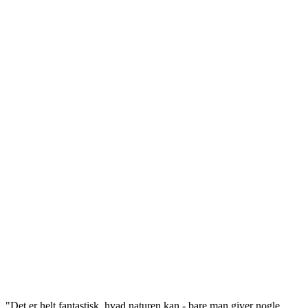
"Det er helt fantastisk, hvad naturen kan - bare man giver nogle