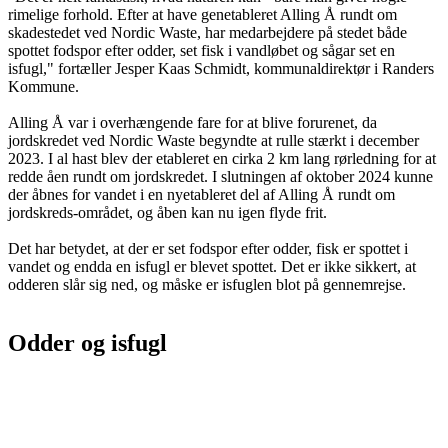
rimelige forhold. Efter at have genetableret Alling Å rundt om
skadestedet ved Nordic Waste, har medarbejdere på stedet både
spottet fodspor efter odder, set fisk i vandløbet og sågar set en
isfugl," fortæller Jesper Kaas Schmidt, kommunaldirektør i Randers
Kommune.
Alling Å var i overhængende fare for at blive forurenet, da
jordskredet ved Nordic Waste begyndte at rulle stærkt i december
2023. I al hast blev der etableret en cirka 2 km lang rørledning for at
redde åen rundt om jordskredet. I slutningen af oktober 2024 kunne
der åbnes for vandet i en nyetableret del af Alling Å rundt om
jordskreds-området, og åben kan nu igen flyde frit.
Det har betydet, at der er set fodspor efter odder, fisk er spottet i
vandet og endda en isfugl er blevet spottet. Det er ikke sikkert, at
odderen slår sig ned, og måske er isfuglen blot på gennemrejse.
Odder og isfugl