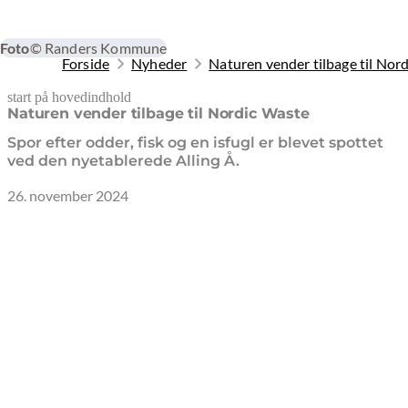
Foto
© Randers Kommune
Forside
Nyheder
Naturen vender tilbage til Nor
start på hovedindhold
senest opdateret 20. marts 2026
Naturen vender tilbage til Nordic Waste
Spor efter odder, fisk og en isfugl er blevet spottet
ved den nyetablerede Alling Å.
26. november 2024