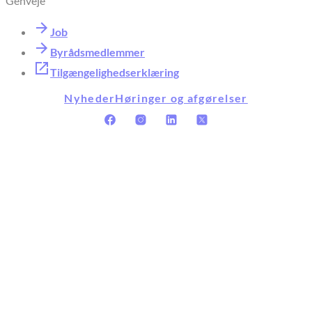
Genveje
Job
Byrådsmedlemmer
Tilgængelighedserklæring
Nyheder
Høringer og afgørelser