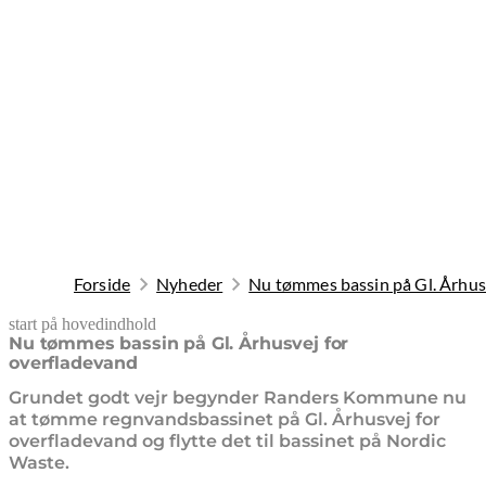
Forside
Nyheder
Nu tømmes bassin på Gl. Århus
start på hovedindhold
senest opdateret 19. februar 2026
Nu tømmes bassin på Gl. Århusvej for
overfladevand
Grundet godt vejr begynder Randers Kommune nu
at tømme regnvandsbassinet på Gl. Århusvej for
overfladevand og flytte det til bassinet på Nordic
Waste.