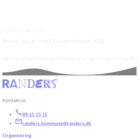
Nyhed
|
07.08.2026
Benny Ray er Årets Randersborger 2026
Ved den officielle åbning af Randers Festuge blev det fredag e
Kontakt os
89 15 15 15
randers.kommune@randers.dk
Organisering