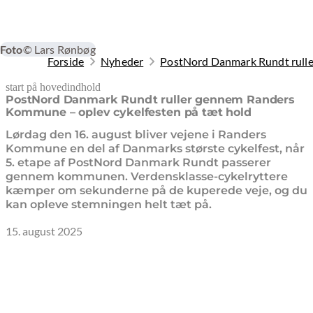
Foto
© Lars Rønbøg
Forside
Nyheder
PostNord Danmark Rundt rulle
start på hovedindhold
senest opdateret 17. marts 2026
PostNord Danmark Rundt ruller gennem Randers
Kommune – oplev cykelfesten på tæt hold
Lørdag den 16. august bliver vejene i Randers
Kommune en del af Danmarks største cykelfest, når
5. etape af PostNord Danmark Rundt passerer
gennem kommunen. Verdensklasse-cykelryttere
kæmper om sekunderne på de kuperede veje, og du
kan opleve stemningen helt tæt på.
15. august 2025