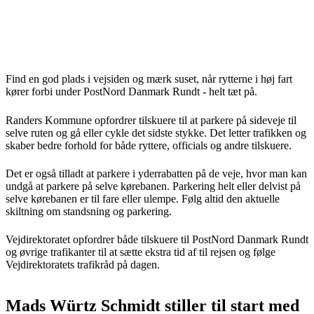
Find en god plads i vejsiden og mærk suset, når rytterne i høj fart
kører forbi under PostNord Danmark Rundt - helt tæt på.
Randers Kommune opfordrer tilskuere til at parkere på sideveje til
selve ruten og gå eller cykle det sidste stykke. Det letter trafikken og
skaber bedre forhold for både ryttere, officials og andre tilskuere.
Det er også tilladt at parkere i yderrabatten på de veje, hvor man kan
undgå at parkere på selve kørebanen. Parkering helt eller delvist på
selve kørebanen er til fare eller ulempe. Følg altid den aktuelle
skiltning om standsning og parkering.
Vejdirektoratet opfordrer både tilskuere til PostNord Danmark Rundt
og øvrige trafikanter til at sætte ekstra tid af til rejsen og følge
Vejdirektoratets trafikråd på dagen.
Mads Würtz Schmidt stiller til start med