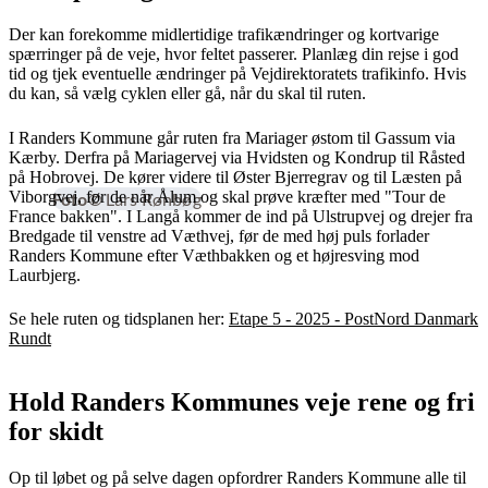
Der kan forekomme midlertidige trafikændringer og kortvarige
spærringer på de veje, hvor feltet passerer. Planlæg din rejse i god
tid og tjek eventuelle ændringer på Vejdirektoratets trafikinfo. Hvis
du kan, så vælg cyklen eller gå, når du skal til ruten.
I Randers Kommune går ruten fra Mariager østom til Gassum via
Kærby. Derfra på Mariagervej via Hvidsten og Kondrup til Råsted
på Hobrovej. De kører videre til Øster Bjerregrav og til Læsten på
Viborgvej, før de når Ålum og skal prøve kræfter med "Tour de
Foto
© Lars Rønbøg
France bakken". I Langå kommer de ind på Ulstrupvej og drejer fra
Bredgade til venstre ad Væthvej, før de med høj puls forlader
Randers Kommune efter Væthbakken og et højresving mod
Laurbjerg.
Se hele ruten og tidsplanen her:
Etape 5 - 2025 - PostNord Danmark
Rundt
Hold Randers Kommunes veje rene og fri
for skidt
Op til løbet og på selve dagen opfordrer Randers Kommune alle til