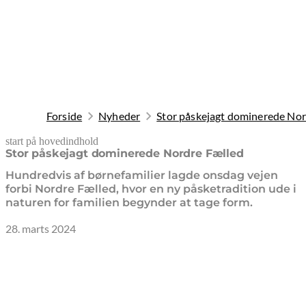
Forside
Nyheder
Stor påskejagt dominerede Nor
start på hovedindhold
senest opdateret 24. april 2026
Stor påskejagt dominerede Nordre Fælled
Hundredvis af børnefamilier lagde onsdag vejen
forbi Nordre Fælled, hvor en ny påsketradition ude i
naturen for familien begynder at tage form.
28. marts 2024