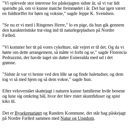
"Vi oplevede stor interesse for påskejagten sidste år, så vi var lidt
spændte på, om vi kunne matche fremmødet i år. Det har igen været
en fuldtræffer for børn og voksne," sagde Jeppe K. Svendsen.
"Se nu er vi med i Ringenes Herre," lo en pige, da hun gik gennem
den karakteristiske træ-ring ind til naturlegepladsen på Nordre
Fælled.
"Vi kommer her tit på vores cykelture, når vejret er til det. Og da vi
hørte om dette arrangement, så måtte vi forbi og se," sagde Florencia
Pedrazzini, der havde taget sin datter Esmeralda med ud i det
grønne.
"Sidste år var vi henne ved den lille sø og finde haletudser, og dem
tog vi så med hjem og så dem vokse," sagde hun.
Efter veloverstået skattejagt i naturen kunne familierne hvile benene
og lune sig omkring bål, hvor der blev ristet skumfiduser og spist
kiks til.
Det er
Bysekretariatet
og Randers Kommune, der står bag påskejagt
på Nordre Fælled sammen med
Natur og Ungdom
.