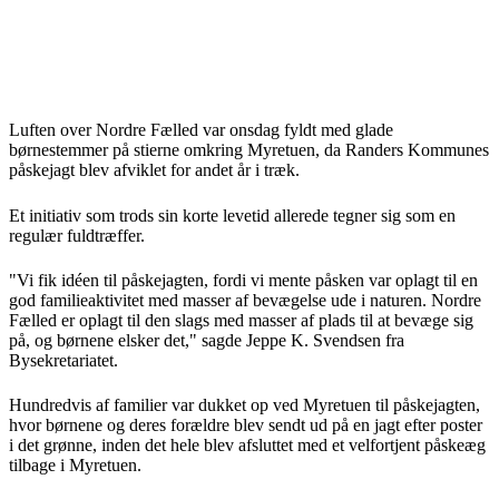
Luften over Nordre Fælled var onsdag fyldt med glade
børnestemmer på stierne omkring Myretuen, da Randers Kommunes
påskejagt blev afviklet for andet år i træk.
Et initiativ som trods sin korte levetid allerede tegner sig som en
regulær fuldtræffer.
"Vi fik idéen til påskejagten, fordi vi mente påsken var oplagt til en
god familieaktivitet med masser af bevægelse ude i naturen. Nordre
Fælled er oplagt til den slags med masser af plads til at bevæge sig
på, og børnene elsker det," sagde Jeppe K. Svendsen fra
Bysekretariatet.
Hundredvis af familier var dukket op ved Myretuen til påskejagten,
hvor børnene og deres forældre blev sendt ud på en jagt efter poster
i det grønne, inden det hele blev afsluttet med et velfortjent påskeæg
tilbage i Myretuen.