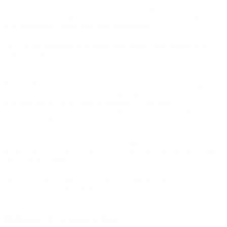
velkommen og satte ord på ambitionen om at gøre det lettere for
virksomheder at få sparring, finde de rette kontaktpersoner og skabe
nye muligheder i samarbejde med kommunen.
Der var god stemning hele dagen med mange gode snakke, nye
bekendtskaber og dialog på tværs af virksomheder,
samarbejdspartnere og kommunen.
Randers Kommune Erhverv er virksomhedernes samlede indgang til
kommunen. Målet er at styrke dialogen med erhvervslivet, sikre den
rette sparring og skabe gode forbindelser til relevante
samarbejdspartnere, så det bliver lettere at etablere, udvikle og drive
virksomhed i Randers Kommune.
Virksomheder er altid velkomne til at kigge forbi de nye lokaler på
Kirkegade 1 – uanset om det er til en snak, sparring eller for at høre
mere om mulighederne.
Den nye erhvervsafdeling, Randers Kommune Erhverv, blev
besluttet i budget 2026-2030.
Billeder fra åbent hus