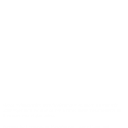
Mange virksomheder, samarbejdspartnere og andre interesserede
lagde vejen forbi for at se de nye rammer, møde medarbejderne og
få en snak over et glas bobler.
Formand for Erhvervs- og Planudvalget, Henrik Hove, bød