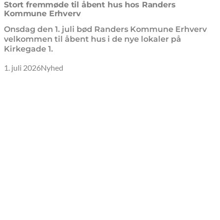
senest opdateret 2. juli 2026
Stort fremmøde til åbent hus hos Randers
Kommune Erhverv
Onsdag den 1. juli bød Randers Kommune Erhverv
velkommen til åbent hus i de nye lokaler på
Kirkegade 1.
1. juli 2026
Nyhed