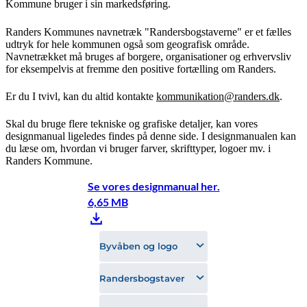
Kommune bruger i sin markedsføring.
Randers Kommunes navnetræk "Randersbogstaverne" er et fælles
udtryk for hele kommunen også som geografisk område.
Navnetrækket må bruges af borgere, organisationer og erhvervsliv
for eksempelvis at fremme den positive fortælling om Randers.
Er du I tvivl, kan du altid kontakte
kommunikation@randers.dk
.
Skal du bruge flere tekniske og grafiske detaljer, kan vores
designmanual ligeledes findes på denne side. I designmanualen kan
du læse om, hvordan vi bruger farver, skrifttyper, logoer mv. i
Randers Kommune.
Se vores designmanual her.
6,65 MB
Byvåben og logo
Randersbogstaver