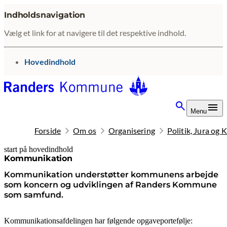
Indholdsnavigation
Vælg et link for at navigere til det respektive indhold.
gå til
Hovedindhold
Menu
Forside
Om os
Organisering
Politik, Jura og
start på hovedindhold
senest opdateret 20. februar 2026
Kommunikation
Kommunikation understøtter kommunens arbejde
som koncern og udviklingen af Randers Kommune
som samfund.
Kommunikationsafdelingen har følgende opgaveportefølje: