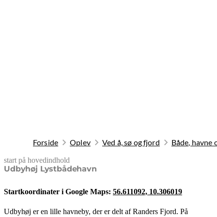
Forside
Oplev
Ved å, sø og fjord
Både, havne 
start på hovedindhold
senest opdateret 20. februar 2026
Udbyhøj Lystbådehavn
Startkoordinater i Google Maps:
56.611092, 10.306019
Udbyhøj er en lille havneby, der er delt af Randers Fjord. På