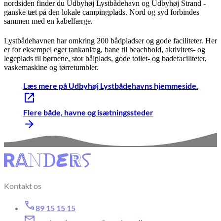
nordsiden finder du Udbyhøj Lystbådehavn og Udbyhøj Strand -
ganske tæt på den lokale campingplads. Nord og syd forbindes
sammen med en kabelfærge.
Lystbådehavnen har omkring 200 bådpladser og gode faciliteter. Her
er for eksempel eget tankanlæg, bane til beachbold, aktivitets- og
legeplads til børnene, stor bålplads, gode toilet- og badefaciliteter,
vaskemaskine og tørretumbler.
Læs mere på Udbyhøj Lystbådehavns hjemmeside.
Flere både, havne og isætningssteder
Kontakt os
89 15 15 15