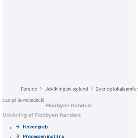
Forside
Udvikling by og land
Byer og lokalsamfu
start på hovedindhold
Flodbyen Randers
senest opdateret 10. februar 2026
Udvikling af Flodbyen Randers
Hovedgreb
Processen indtil nu