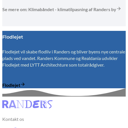
Se mere om: Klimabåndet - klimatilpasning af Randers by
Flodlejet
Flodlejet vil skabe flodliv i Randers og bliver byens nye centrale
plads ved vandet. Randers Kommune og Realdania udvikler
Flodlejet med LYTT Architechture som totalrådgiver.
Flodlejet
Kontakt os