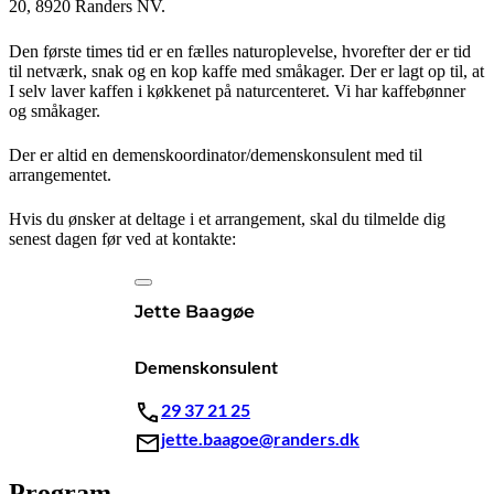
20, 8920 Randers NV.
Den første times tid er en fælles naturoplevelse, hvorefter der er tid
til netværk, snak og en kop kaffe med småkager. Der er lagt op til, at
I selv laver kaffen i køkkenet på naturcenteret. Vi har kaffebønner
og småkager.
Der er altid en demenskoordinator/demenskonsulent med til
arrangementet.
Hvis du ønsker at deltage i et arrangement, skal du tilmelde dig
senest dagen før ved at kontakte:
Jette Baagøe
Demenskonsulent
29 37 21 25
jette.baagoe@randers.dk
Program