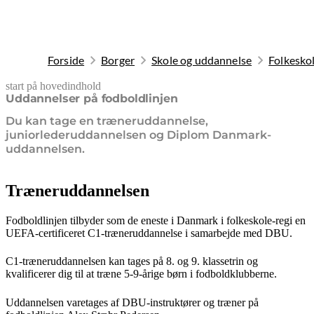
Forside
Borger
Skole og uddannelse
Folkesko
start på hovedindhold
senest opdateret 19. januar 2026
Uddannelser på fodboldlinjen
Du kan tage en træneruddannelse,
juniorlederuddannelsen og Diplom Danmark-
uddannelsen.
Træneruddannelsen
Fodboldlinjen tilbyder som de eneste i Danmark i folkeskole-regi en
UEFA-certificeret C1-træneruddannelse i samarbejde med DBU.
C1-træneruddannelsen kan tages på 8. og 9. klassetrin og
kvalificerer dig til at træne 5-9-årige børn i fodboldklubberne.
Uddannelsen varetages af DBU-instruktører og træner på