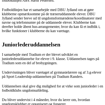
fodboldlinjen Alex Stæhr Pedersen.
Fodboldlinjen har et samarbejde med DBU Jylland om at gøre
klubberne opmærksomme på de træneruddannede elever. DBU
Jylland sender breve ud til ungdomsformændene/koordinatorer med
navne og telefonnumre på de uddannede elever. Klubberne kan
derefter holde åbent hus-arrangementer, hvor du kan få et indblik i,
hvilke funktioner i klubberne du kan varetage.
Juniorlederuddannelsen
I samarbejde med Tradium er der blevet udviklet en
juniorlederuddannelse for elever i 9. klasse. Uddannelsen tages på
Tradium som en del af brobygningen.
Undervisningen bliver varetaget af gymnasielærere og af 3.g-elever
på Sport Leadership-uddannelsen på Tradium Randers.
Uddannelsen skal give dig mulighed for at virke som juniorleder i en
fodboldklubs ungdomsafdeling.
Du bliver undervist i 4 måneder, hvor du lærer om, hvordan
ungdomsklubber er organiseret og fungerer.