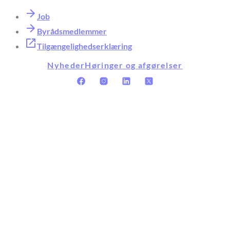
Job
Byrådsmedlemmer
Tilgængelighedserklæring
Nyheder
Høringer og afgørelser