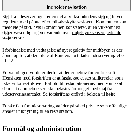
Indholdsnavigation
Støj fra udeserveringen er en del af virksomhedens støj og bliver
reguleret med påbud efter miljøbeskyttelsesloven. Kommunen kan
meddele påbud, hvis Kommunen konstaterer, at en virksomhed
støjer væsentligt og vedvarende over
miljøstyrelsens vejledende
støjgrænser
.
I forbindelse med vedtagelse af nyt regulativ for midtbyen er der
åbnet op for, at der i dele af Randers nu tillades udeservering efter
kl. 22.
Forvaltningen vurderer derfor at der er behov for en forskrift.
Hensigten med forskriften er at fastlægge et sæt spilleregler, som
ikke er for restriktive i forhold til restaurationerne, men som skal
sikre, at nabobeboelser ikke belastes for meget med støj fra
udeserveringsarealet. Se forskriftens ordlyd i boksen til højre.
Forskriften for udeservering gælder på såvel private som offentlige
arealer i tilknytning til en restauration.
Formål og administration