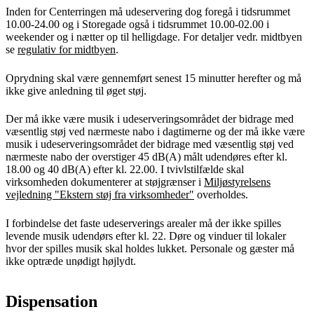
Inden for Centerringen må udeservering dog foregå i tidsrummet
10.00-24.00 og i Storegade også i tidsrummet 10.00-02.00 i
weekender og i nætter op til helligdage. For detaljer vedr. midtbyen
se
regulativ for midtbyen
.
Oprydning skal være gennemført senest 15 minutter herefter og må
ikke give anledning til øget støj.
Der må ikke være musik i udeserveringsområdet der bidrage med
væsentlig støj ved nærmeste nabo i dagtimerne og der må ikke være
musik i udeserveringsområdet der bidrage med væsentlig støj ved
nærmeste nabo der overstiger 45 dB(A) målt udendøres efter kl.
18.00 og 40 dB(A) efter kl. 22.00. I tvivlstilfælde skal
virksomheden dokumenterer at støjgrænser i
Miljøstyrelsens
vejledning "Ekstern støj fra virksomheder"
overholdes.
I forbindelse det faste udeserverings arealer må der ikke spilles
levende musik udendørs efter kl. 22. Døre og vinduer til lokaler
hvor der spilles musik skal holdes lukket. Personale og gæster må
ikke optræde unødigt højlydt.
Dispensation