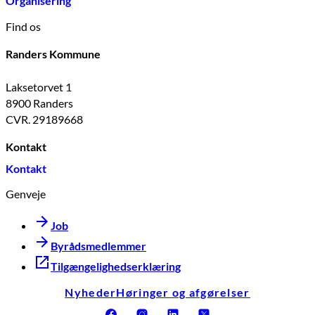
Organisering
Find os
Randers Kommune
Laksetorvet 1
8900 Randers
CVR. 29189668
Kontakt
Kontakt
Genveje
Job
Byrådsmedlemmer
Tilgængelighedserklæring
Nyheder
Høringer og afgørelser