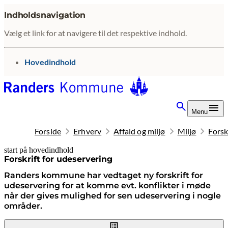
Indholdsnavigation
Vælg et link for at navigere til det respektive indhold.
gå til
Hovedindhold
Menu
Forside
Erhverv
Affald og miljø
Miljø
Forsk
start på hovedindhold
senest opdateret 16. marts 2026
Forskrift for udeservering
Randers kommune har vedtaget ny forskrift for
udeservering for at komme evt. konflikter i møde
når der gives mulighed for sen udeservering i nogle
områder.