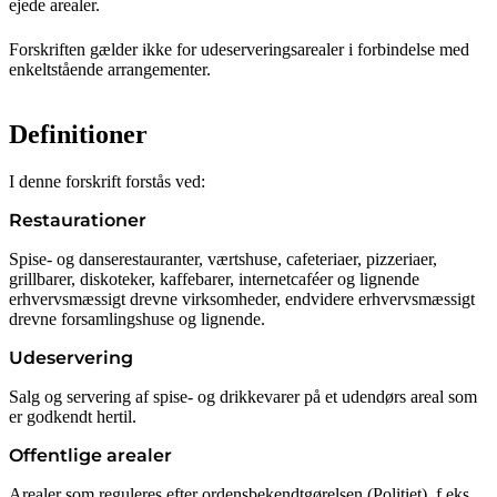
ejede arealer.
Forskriften gælder ikke for udeserveringsarealer i forbindelse med
enkeltstående arrangementer.
Definitioner
I denne forskrift forstås ved:
Restaurationer
Spise- og danserestauranter, værtshuse, cafeteriaer, pizzeriaer,
grillbarer, diskoteker, kaffebarer, internetcaféer og lignende
erhvervsmæssigt drevne virksomheder, endvidere erhvervsmæssigt
drevne forsamlingshuse og lignende.
Udeservering
Salg og servering af spise- og drikkevarer på et udendørs areal som
er godkendt hertil.
Offentlige arealer
Arealer som reguleres efter ordensbekendtgørelsen (Politiet), f.eks.