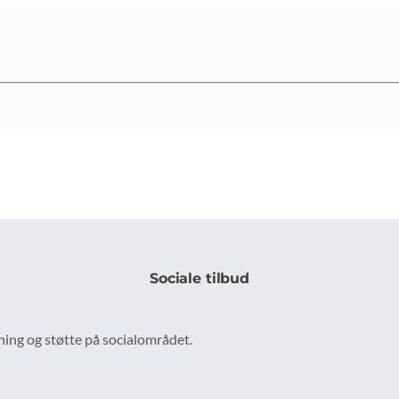
Sociale tilbud
senest opdateret 31. marts 2026
ing og støtte på socialområdet.