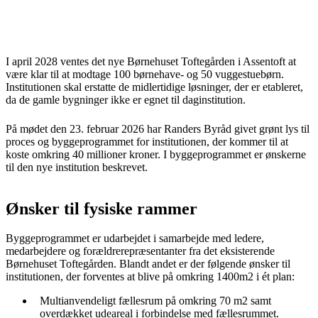
I april 2028 ventes det nye Børnehuset Toftegården i Assentoft at
være klar til at modtage 100 børnehave- og 50 vuggestuebørn.
Institutionen skal erstatte de midlertidige løsninger, der er etableret,
da de gamle bygninger ikke er egnet til daginstitution.
På mødet den 23. februar 2026 har Randers Byråd givet grønt lys til
proces og byggeprogrammet for institutionen, der kommer til at
koste omkring 40 millioner kroner. I byggeprogrammet er ønskerne
til den nye institution beskrevet.
Ønsker til fysiske rammer
Byggeprogrammet er udarbejdet i samarbejde med ledere,
medarbejdere og forældrerepræsentanter fra det eksisterende
Børnehuset Toftegården. Blandt andet er der følgende ønsker til
institutionen, der forventes at blive på omkring 1400m2 i ét plan:
Multianvendeligt fællesrum på omkring 70 m2 samt
overdækket udeareal i forbindelse med fællesrummet.