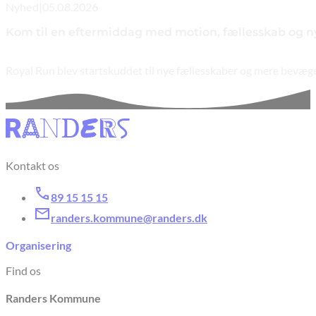
Nyhed
|
05.08.2026
Kom til en eftermiddag med motion, fællesskab og n
Royal Run blev startskuddet til nye fællesskaber og mere bevæge
Kontakt os
89 15 15 15
randers.kommune@randers.dk
Organisering
Find os
Randers Kommune