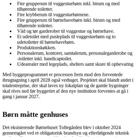
Fire grupperum til vuggestuebørn inkl. birum og med
tilhørende toiletter.
Fire krybberum til vuggestuebørnene.
Fire grupperum til børnehavebørn inkl. birum og med
tilhørende toiletter.
Våd og tør garderober til vuggestue og børnehave.
Et udetoilet med pusleplads til vuggestuebørn og to
udetoiletter til børnehavebørn.
Produktionskøkken.
Personalerum, kontorer, samtalerum, personalegarderobe og
-toiletter inkl. handicaptoilet.
Udearealer med legeplads, shelters samt skure til opbevaring
Med byggeprogrammet er processen frem mod den forventede
ibrugtagning i april 2028 også vedtaget. Projektet skal blandt andet i
totalentreprise, der skal laves ny lokalplan og de gamle bygninger
skal rives ned før byggeriet af den nye institution forventes at gå i
gang i januar 2027.
Børn måtte genhuses
Det eksisterende Børnehuset Toftegården blev i oktober 2024
gennemgået ved et obligatorisk brandsyn og efterfølgende teknisk