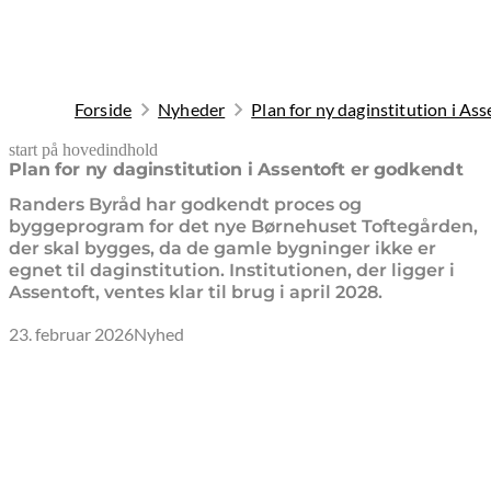
Forside
Nyheder
Plan for ny daginstitution i As
start på hovedindhold
senest opdateret 23. marts 2026
Plan for ny daginstitution i Assentoft er godkendt
Randers Byråd har godkendt proces og
byggeprogram for det nye Børnehuset Toftegården,
der skal bygges, da de gamle bygninger ikke er
egnet til daginstitution. Institutionen, der ligger i
Assentoft, ventes klar til brug i april 2028.
23. februar 2026
Nyhed