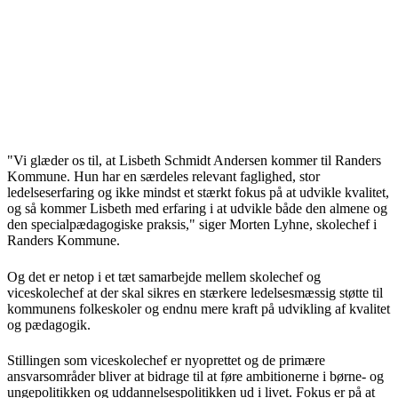
"Vi glæder os til, at Lisbeth Schmidt Andersen kommer til Randers
Kommune. Hun har en særdeles relevant faglighed, stor
ledelseserfaring og ikke mindst et stærkt fokus på at udvikle kvalitet,
og så kommer Lisbeth med erfaring i at udvikle både den almene og
den specialpædagogiske praksis," siger Morten Lyhne, skolechef i
Randers Kommune.
Og det er netop i et tæt samarbejde mellem skolechef og
viceskolechef at der skal sikres en stærkere ledelsesmæssig støtte til
kommunens folkeskoler og endnu mere kraft på udvikling af kvalitet
og pædagogik.
Stillingen som viceskolechef er nyoprettet og de primære
ansvarsområder bliver at bidrage til at føre ambitionerne i børne- og
ungepolitikken og uddannelsespolitikken ud i livet. Fokus er på at