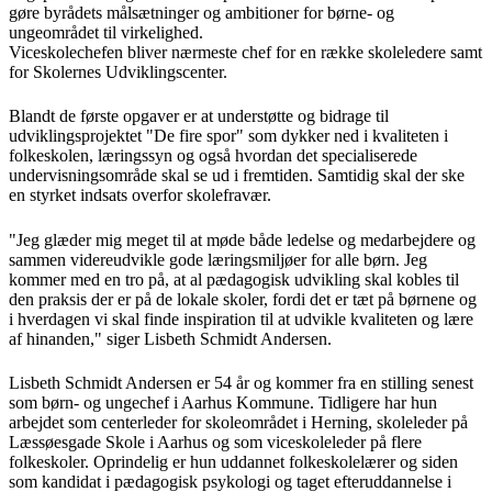
gøre byrådets målsætninger og ambitioner for børne- og
ungeområdet til virkelighed.
Viceskolechefen bliver nærmeste chef for en række skoleledere samt
for Skolernes Udviklingscenter.
Blandt de første opgaver er at understøtte og bidrage til
udviklingsprojektet "De fire spor" som dykker ned i kvaliteten i
folkeskolen, læringssyn og også hvordan det specialiserede
undervisningsområde skal se ud i fremtiden. Samtidig skal der ske
en styrket indsats overfor skolefravær.
"Jeg glæder mig meget til at møde både ledelse og medarbejdere og
sammen videreudvikle gode læringsmiljøer for alle børn. Jeg
kommer med en tro på, at al pædagogisk udvikling skal kobles til
den praksis der er på de lokale skoler, fordi det er tæt på børnene og
i hverdagen vi skal finde inspiration til at udvikle kvaliteten og lære
af hinanden," siger Lisbeth Schmidt Andersen.
Lisbeth Schmidt Andersen er 54 år og kommer fra en stilling senest
som børn- og ungechef i Aarhus Kommune. Tidligere har hun
arbejdet som centerleder for skoleområdet i Herning, skoleleder på
Læssøesgade Skole i Aarhus og som viceskoleleder på flere
folkeskoler. Oprindelig er hun uddannet folkeskolelærer og siden
som kandidat i pædagogisk psykologi og taget efteruddannelse i