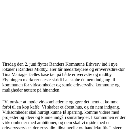
Tirsdag den 2. juni flytter Randers Kommune Erhverv ind i nye
lokaler i Randers Midtby. Her får medarbejdere og erhvervsdirektør
Tina Mariager fælles base tæt på både erhvervsliv og midtby.
Flytningen markerer næste skridt i at skabe én nem indgang til
kommunen for virksomheder og samle erhvervsliv, kommune og
muligheder tættere på hinanden.
”Vi ønsker at møde virksomhederne og gøre det nemt at komme
forbi til en kop kaffe. Vi skaber et åbent hus, og én nem indgang.
Virksomheder skal hurtigt kunne få sparring, komme videre med
projekter og ideer og kunne indgå i samarbejder. I kommunen er der
virksomheder med ambitioner, og dem skal vi møde med en
erhvervsservice, der er synlig, tilgængelig og handlekraftig”, siger