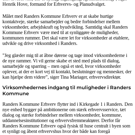
Henrik Hove, formand for Erhvervs- og Planudvalget.
Målet med Randers Kommune Erhverv er at skabe hurtige
kontaktveje, stærke samarbejder og bedre forbindelser mellem
virksomheder, arbejdskraft og byudvikling. Samtidig skal Randers
Kommune Erhverv være med til at synliggøre de muligheder,
kommunen rummer. Det skal være let for virksomheder at etablere,
udvikle og drive virksomhed i Randers.
”Jeg glæder mig til at åbne dørene og tage imod virksomhederne i
de nye rammer. Vi vil gerne skabe et sted med plads til dialog,
samarbejde og sparring – men også et sted, hvor virksomheder
oplever, at der er kort vej til kontakt, beslutninger og mennesker, der
kan hjælpe dem videre”, siger Tina Mariager, erhvervsdirektør.
Virksomhedernes indgang til muligheder i Randers
Kommune
Randers Kommune Erhverv flytter ind i Kirkegade 1 i Randers. Den
nye enhed bygger på ambitionerne om stærk erhvervsservice, tæt
dialog og stærke forbindelser mellem virksomheder, kommune,
uddannelsesinstitutioner og erhvervsfremmeaktører. Derfor får
Randers Kommune Erhverv også fysisk til huse centralt i byen som
et synligt og åbent erhvervshus hvor der både kan foregå