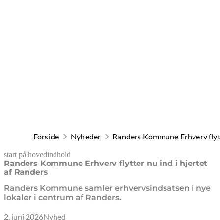
Forside
Nyheder
Randers Kommune Erhverv flytte
start på hovedindhold
senest opdateret 2. juni 2026
Randers Kommune Erhverv flytter nu ind i hjertet
af Randers
Randers Kommune samler erhvervsindsatsen i nye
lokaler i centrum af Randers.
2. juni 2026
Nyhed