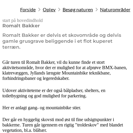
Forside
Oplev
Besøg naturen
Naturområder
start på hovedindhold
senest opdateret 20. februar 2026
Romalt Bakker
Romalt Bakker er delvis et skovområde og delvis
gamle grusgrave beliggende i et flot kuperet
terræn.
Går turen til Romalt Bakker, vil du kunne finde et stort
aktivitetsområde, hvor der er mulighed for at afprøve BMX-banen,
klatrevæggen, Jyllands længste Mountainbike teknikbane,
forhindringsbaner og legeredskaber.
Udover aktiviteterne er der også bålpladser, shelters, en
toiletbygning og god mulighed for parkering.
Her er anlagt gang- og mountainbike stier.
Der går en hyggelig skovsti mod øst til fine udsigtspunkter i
bakkerne. Turen går igennem en rigtig "troldeskov" med blandet
vegetation, bl.a. blåbær.