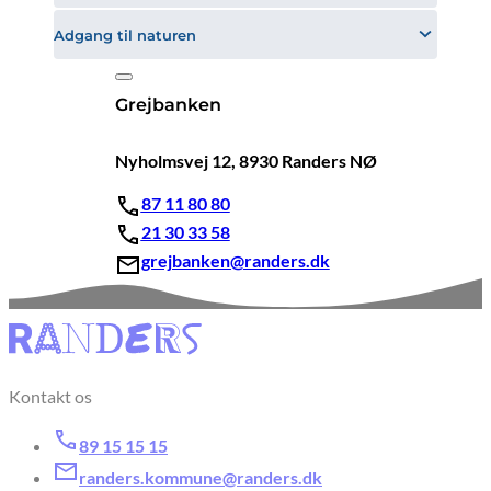
Adgang til naturen
Grejbanken
Nyholmsvej 12, 8930 Randers NØ
87 11 80 80
21 30 33 58
grejbanken@randers.dk
Kontakt os
89 15 15 15
randers.kommune@randers.dk