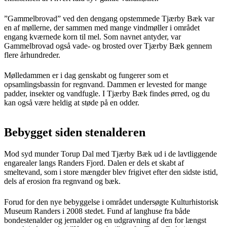
”Gammelbrovad” ved den dengang opstemmede Tjærby Bæk var
en af møllerne, der sammen med mange vindmøller i området
engang kværnede korn til mel. Som navnet antyder, var
Gammelbrovad også vade- og brosted over Tjærby Bæk gennem
flere århundreder.
Mølledammen er i dag genskabt og fungerer som et
opsamlingsbassin for regnvand. Dammen er levested for mange
padder, insekter og vandfugle. I Tjærby Bæk findes ørred, og du
kan også være heldig at støde på en odder.
Bebygget siden stenalderen
Mod syd munder Torup Dal med Tjærby Bæk ud i de lavtliggende
engarealer langs Randers Fjord. Dalen er dels et skabt af
smeltevand, som i store mængder blev frigivet efter den sidste istid,
dels af erosion fra regnvand og bæk.
Forud for den nye bebyggelse i området undersøgte Kulturhistorisk
Museum Randers i 2008 stedet. Fund af langhuse fra både
bondestenalder og jernalder og en udgravning af den for længst