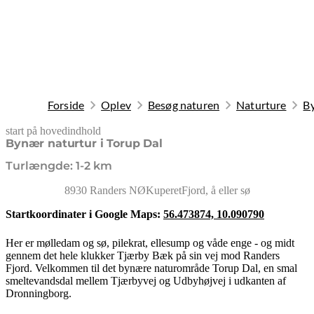
Forside
Oplev
Besøg naturen
Naturture
By
start på hovedindhold
senest opdateret 19. januar 2026
Bynær naturtur i Torup Dal
Turlængde: 1-2 km
8930 Randers NØ
Kuperet
Fjord, å eller sø
Startkoordinater i Google Maps:
56.473874, 10.090790
Her er mølledam og sø, pilekrat, ellesump og våde enge - og midt
gennem det hele klukker Tjærby Bæk på sin vej mod Randers
Fjord. Velkommen til det bynære naturområde Torup Dal, en smal
smeltevandsdal mellem Tjærbyvej og Udbyhøjvej i udkanten af
Dronningborg.