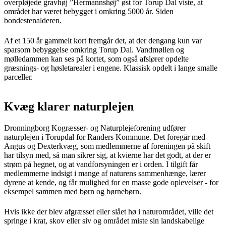
overpløjede gravhøj ”Hermannshøj” øst for Torup Dal viste, at
området har været bebygget i omkring 5000 år. Siden
bondestenalderen.
Af et 150 år gammelt kort fremgår det, at der dengang kun var
sparsom bebyggelse omkring Torup Dal. Vandmøllen og
mølledammen kan ses på kortet, som også afslører opdelte
græsnings- og høsletarealer i engene. Klassisk opdelt i lange smalle
parceller.
Kvæg klarer naturplejen
Dronningborg Kogræsser- og Naturplejeforening udfører
naturplejen i Torupdal for Randers Kommune. Det foregår med
Angus og Dexterkvæg, som medlemmerne af foreningen på skift
har tilsyn med, så man sikrer sig, at kvierne har det godt, at der er
strøm på hegnet, og at vandforsyningen er i orden. I tilgift får
medlemmerne indsigt i mange af naturens sammenhænge, lærer
dyrene at kende, og får mulighed for en masse gode oplevelser - for
eksempel sammen med børn og børnebørn.
Hvis ikke der blev afgræsset eller slået hø i naturområdet, ville det
springe i krat, skov eller siv og området miste sin landskabelige