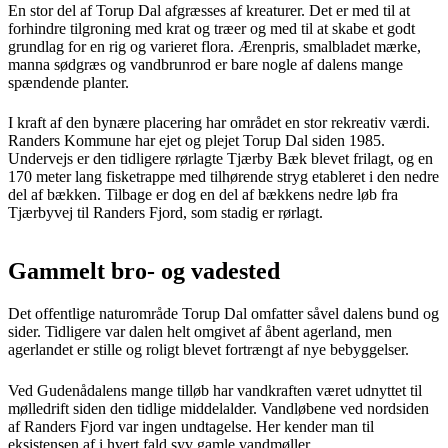
En stor del af Torup Dal afgræsses af kreaturer. Det er med til at
forhindre tilgroning med krat og træer og med til at skabe et godt
grundlag for en rig og varieret flora. Ærenpris, smalbladet mærke,
manna sødgræs og vandbrunrod er bare nogle af dalens mange
spændende planter.
I kraft af den bynære placering har området en stor rekreativ værdi.
Randers Kommune har ejet og plejet Torup Dal siden 1985.
Undervejs er den tidligere rørlagte Tjærby Bæk blevet frilagt, og en
170 meter lang fisketrappe med tilhørende stryg etableret i den nedre
del af bækken. Tilbage er dog en del af bækkens nedre løb fra
Tjærbyvej til Randers Fjord, som stadig er rørlagt.
Gammelt bro- og vadested
Det offentlige naturområde Torup Dal omfatter såvel dalens bund og
sider. Tidligere var dalen helt omgivet af åbent agerland, men
agerlandet er stille og roligt blevet fortrængt af nye bebyggelser.
Ved Gudenådalens mange tilløb har vandkraften været udnyttet til
mølledrift siden den tidlige middelalder. Vandløbene ved nordsiden
af Randers Fjord var ingen undtagelse. Her kender man til
eksistensen af i hvert fald syv gamle vandmøller.