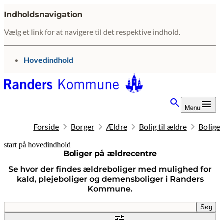
Indholdsnavigation
Vælg et link for at navigere til det respektive indhold.
gå til
Hovedindhold
Menu
Forside
Borger
Ældre
Bolig til ældre
Bolige
start på hovedindhold
Boliger på ældrecentre
senest opdateret 19. januar 2026
Se hvor der findes ældreboliger med mulighed for
kald, plejeboliger og demensboliger i Randers
Kommune.
Søgefelt
Søg