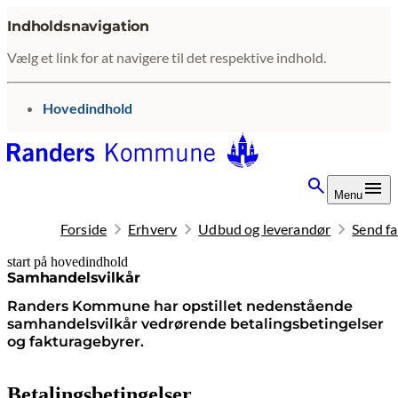
Indholdsnavigation
Vælg et link for at navigere til det respektive indhold.
gå til
Hovedindhold
Menu
Forside
Erhverv
Udbud og leverandør
Send f
start på hovedindhold
senest opdateret 10. februar 2026
Samhandelsvilkår
Randers Kommune har opstillet nedenstående
samhandelsvilkår vedrørende betalingsbetingelser
og fakturagebyrer.
Betalingsbetingelser