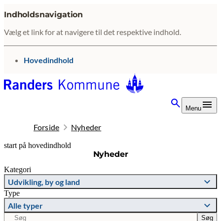
Indholdsnavigation
Vælg et link for at navigere til det respektive indhold.
gå til
Hovedindhold
Menu
Forside
Nyheder
start på hovedindhold
Nyheder
senest opdateret 22. juni 2026
Kategori
Udvikling, by og land
Type
Alle typer
Søg
Søg