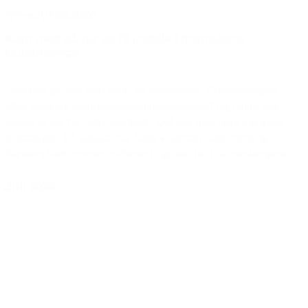
Nyhed
|
07.08.2026
Kom med på tur og få indblik i fremtidens
Gudenåenge
Hvordan går det med dyre- og plantelivet i Gudenåengene
efter flere års naturgenopretningsprojekter? Og hvilke nye
planer er der for naturområdet? Det kan man høre mere om
onsdag den 19. august, når Aage V. Jensen Naturfond og
Randers Naturcenter inviterer til guidet tur i Gudenåengene.
Juli 2026