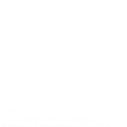
Nyhed
|
03.07.2026
Randers: Klar til at drøfte landets første
simulations- og konferencecenter til Forsvaret