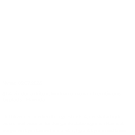
Nyhed
|
02.07.2026
SLA vinder arkitektkonkurrence om fremtidens
byplads i Havndal
Det bliver den anerkendte tegnestue SLA, der skal arbejde
videre med visionen for den gamle stationsgrund i Havndal.
Borgerne i byen kan se frem til et nyt grønt byrum med træer,