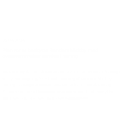
22.06.2026
Plan for at beskytte Randers Midtby mod
oversvømmelser sendes i høring
Randers Byråd har på mødet den 22. juni 2026 sendt forslag til
en ny planlægning for klimatilpasning af Randers Midtby i
høring. Forslagene sætter rammerne for Klimabåndet og
Klimabroen, som tilsammen skal være med til at beskytte
midtbyen og Flodbyen mod oversvømmelser.