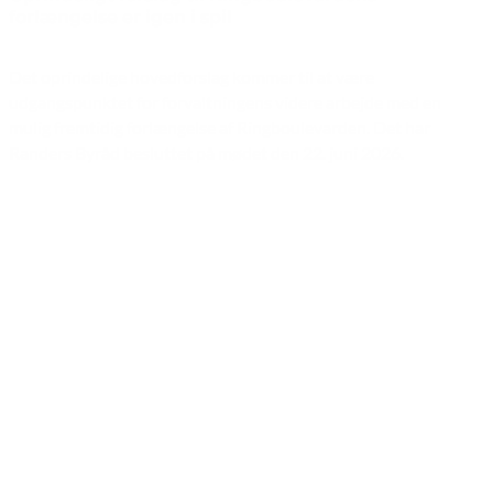
forlængelse er igen i spil
Det oprindelige hovedforslag kommer til at være
udgangspunktet for forvaltningens videre arbejde med en
mulig fremtidig forlængelse af Ringboulevarden. Det har
Randers Byråd besluttet på mødet den 22. juni 2026.