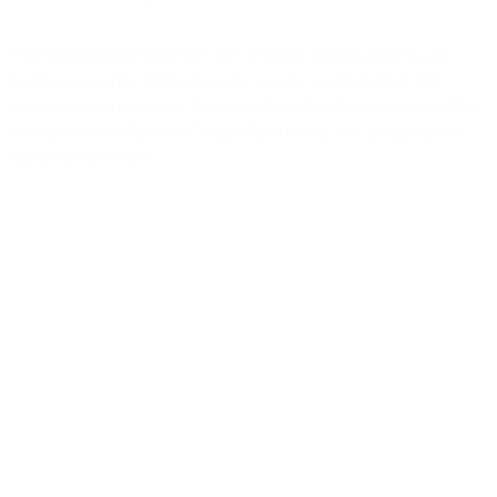
”For første gang i Danmark kan vi skabe et simulations- og
konferencecenter til Forsvaret, hvor der er plads til et tæt
samspil med industrien. Det er faktisk et unikt økosystem. Det
er ikke set før i Danmark,” siger Rosa Lykke Yde, borgmester i
Randers Kommune.